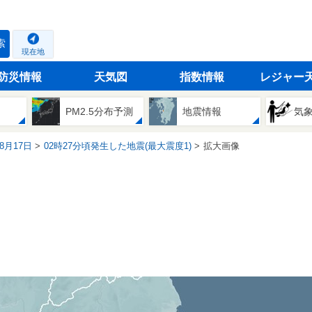
索
現在地
防災情報
天気図
指数情報
レジャー
PM2.5分布予測
地震情報
気
08月17日
02時27分頃発生した地震(最大震度1)
拡大画像