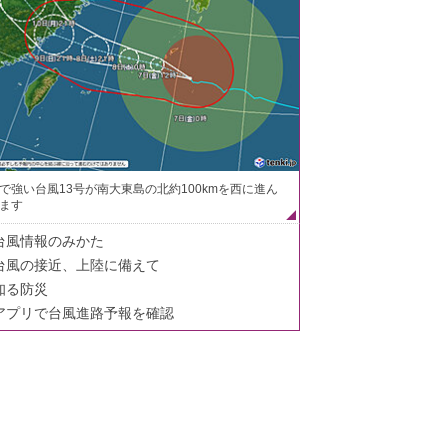
で強い台風13号が南大東島の北約100kmを西に進ん
ます
台風情報のみかた
台風の接近、上陸に備えて
知る防災
アプリで台風進路予報を確認