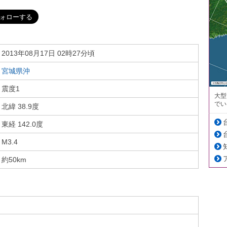
2013年08月17日 02時27分頃
宮城県沖
震度1
大型
でい
北緯 38.9度
東経 142.0度
M3.4
約50km