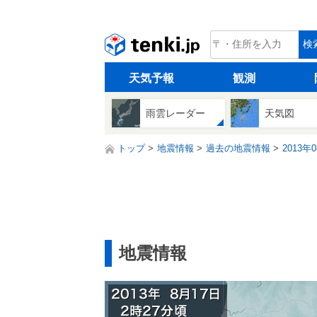
tenki.jp
検
天気予報
観測
雨雲レーダー
天気図
トップ
地震情報
過去の地震情報
2013年
地震情報