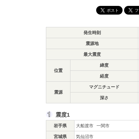
発生時刻
震源地
最大震度
緯度
位置
経度
マグニチュード
震源
深さ
震度1
岩手県
大船渡市
一関市
宮城県
気仙沼市