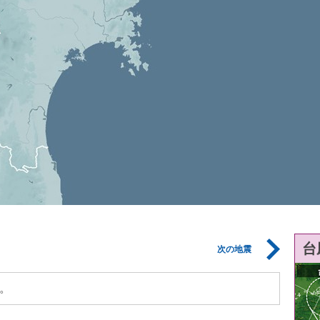
台
次の地震
。