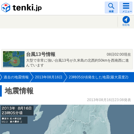
tenki.jp
検索
メニュー
現在地
台風13号情報
08日02:00現在
大型で非常に強い台風13号が久米島の北西約50kmを西南西に進
んでいます
過去の地震情報
2013年08月16日
23時05分頃発生した地震(最大震度2)
地震情報
2013年08月16日23:08発表