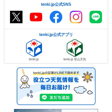
tenki.jp公式SNS
tenki.jp公式アプリ
tenki.jp
tenki.jp 登山天気