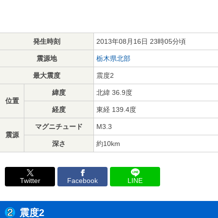
発生時刻
2013年08月16日 23時05分頃
震源地
栃木県北部
最大震度
震度2
緯度
北緯 36.9度
位置
経度
東経 139.4度
マグニチュード
M3.3
震源
深さ
約10km
Twitter
Facebook
LINE
震度2