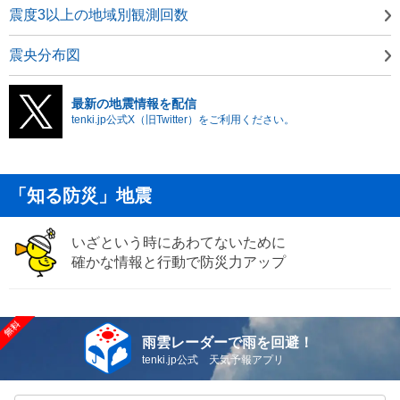
震度3以上の地域別観測回数
震央分布図
最新の地震情報を配信
tenki.jp公式X（旧Twitter）をご利用ください。
「知る防災」地震
いざという時にあわてないために
確かな情報と行動で防災力アップ
雨雲レーダーで雨を回避！
tenki.jp公式 天気予報アプリ