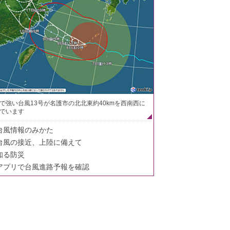
で強い台風13号が名護市の北北東約40kmを西南西に
でいます
台風情報のみかた
台風の接近、上陸に備えて
知る防災
アプリで台風進路予報を確認