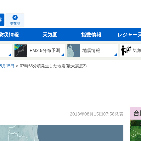
索
現在地
防災情報
天気図
指数情報
レジャー
PM2.5分布予測
地震情報
気
08月15日
07時53分頃発生した地震(最大震度3)
台
2013年08月15日07:58発表