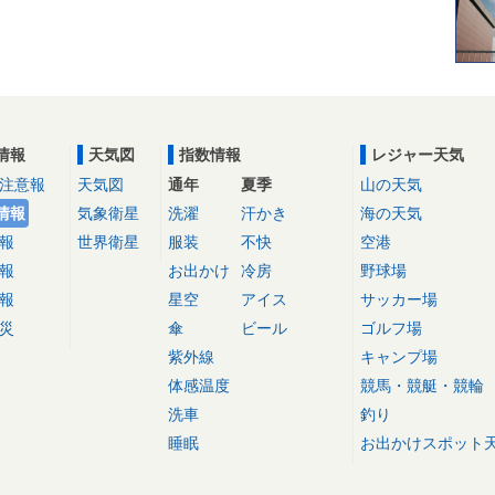
情報
天気図
指数情報
レジャー天気
注意報
天気図
通年
夏季
山の天気
情報
気象衛星
洗濯
汗かき
海の天気
報
世界衛星
服装
不快
空港
報
お出かけ
冷房
野球場
報
星空
アイス
サッカー場
災
傘
ビール
ゴルフ場
紫外線
キャンプ場
体感温度
競馬・競艇・競輪
洗車
釣り
睡眠
お出かけスポット