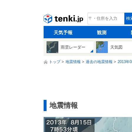
tenki.jp
検
天気予報
観測
雨雲レーダー
天気図
トップ
地震情報
過去の地震情報
2013年
地震情報