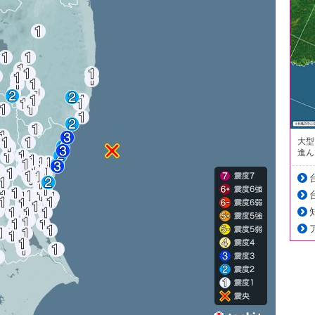
大型
進ん