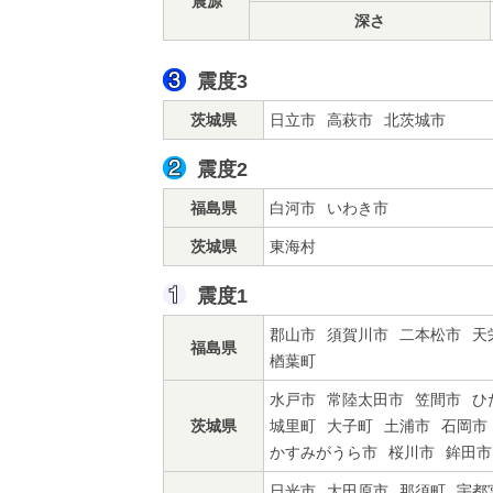
震源
深さ
震度3
茨城県
日立市
高萩市
北茨城市
震度2
福島県
白河市
いわき市
茨城県
東海村
震度1
郡山市
須賀川市
二本松市
天
福島県
楢葉町
水戸市
常陸太田市
笠間市
ひ
茨城県
城里町
大子町
土浦市
石岡市
かすみがうら市
桜川市
鉾田市
日光市
大田原市
那須町
宇都