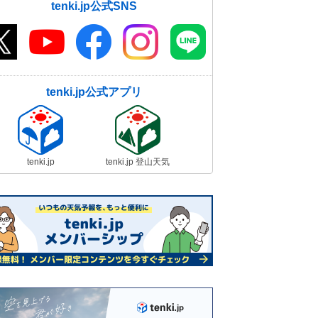
tenki.jp公式SNS
tenki.jp公式アプリ
tenki.jp
tenki.jp 登山天気