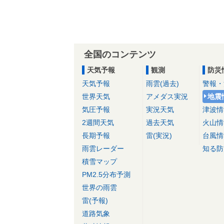
全国のコンテンツ
天気予報
観測
防災
天気予報
雨雲(過去)
警報・
世界天気
アメダス実況
地震
気圧予報
実況天気
津波情
2週間天気
過去天気
火山情
長期予報
雷(実況)
台風情
雨雲レーダー
知る防
積雪マップ
PM2.5分布予測
世界の雨雲
雷(予報)
道路気象