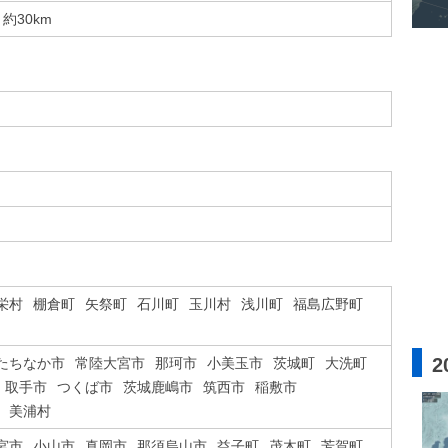
約30km
栄村
棚倉町
矢祭町
石川町
玉川村
浅川町
福島広野町
2
たちなか市
常陸大宮市
那珂市
小美玉市
茨城町
大洗町
取手市
つくば市
茨城鹿嶋市
筑西市
稲敷市
美浦村
宮市
小山市
真岡市
那須烏山市
益子町
茂木町
芳賀町