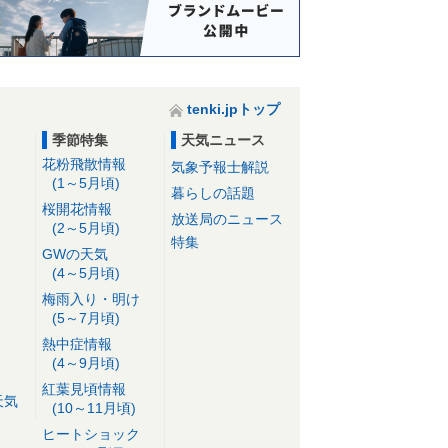
tenki.jpトップ
季節特集
天気ニュース
花粉飛散情報
気象予報士解説
(1～5月頃)
暮らしの話題
桜開花情報
放送局のニュース
(2～5月頃)
特集
GWの天気
(4～5月頃)
梅雨入り・明け
(5～7月頃)
熱中症情報
(4～9月頃)
紅葉見頃情報
天気
(10～11月頃)
ヒートショック