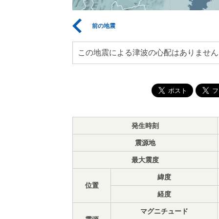
前の地震
この地震による津波の心配はありません
発生時刻
震源地
最大震度
緯度
位置
経度
マグニチュード