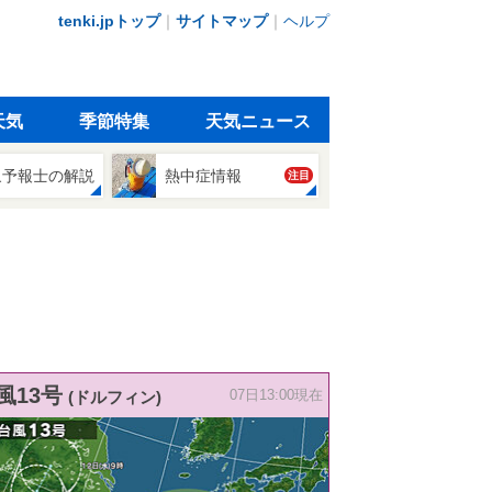
tenki.jpトップ
｜
サイトマップ
｜
ヘルプ
天気
季節特集
天気ニュース
象予報士の解説
熱中症情報
注目
風13号
(ドルフィン)
07日13:00現在