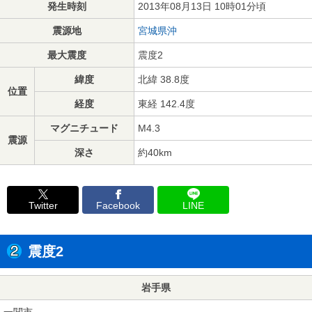
発生時刻
2013年08月13日 10時01分頃
震源地
宮城県沖
最大震度
震度2
緯度
北緯 38.8度
位置
経度
東経 142.4度
マグニチュード
M4.3
震源
深さ
約40km
Twitter
Facebook
LINE
震度2
岩手県
一関市