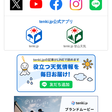
tenki.jp公式アプリ
tenki.jp
tenki.jp 登山天気