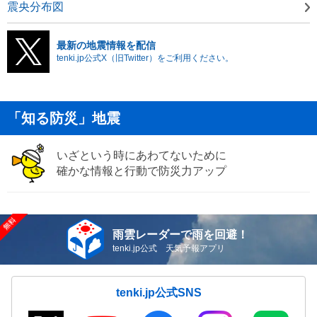
震央分布図
最新の地震情報を配信
tenki.jp公式X（旧Twitter）をご利用ください。
「知る防災」地震
いざという時にあわてないために
確かな情報と行動で防災力アップ
雨雲レーダーで雨を回避！
tenki.jp公式 天気予報アプリ
tenki.jp公式SNS