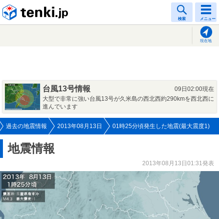
tenki.jp
検索
メニュー
現在地
台風13号情報
09日02:00現在
大型で非常に強い台風13号が久米島の西北西約290kmを西北西に
進んでいます
過去の地震情報
2013年08月13日
01時25分頃発生した地震(最大震度1)
地震情報
2013年08月13日01:31発表