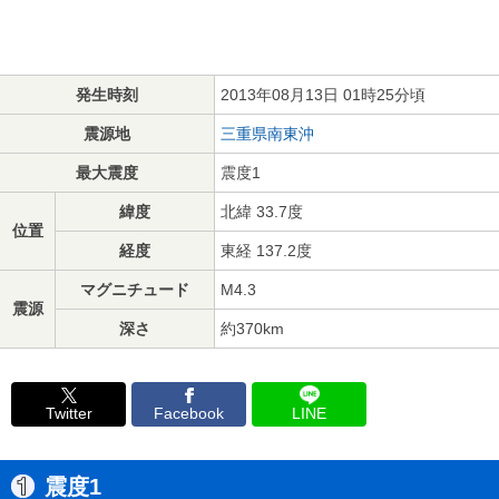
発生時刻
2013年08月13日 01時25分頃
震源地
三重県南東沖
最大震度
震度1
緯度
北緯 33.7度
位置
経度
東経 137.2度
マグニチュード
M4.3
震源
深さ
約370km
Twitter
Facebook
LINE
震度1