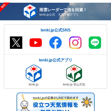
雨雲レーダーで雨を回避！
tenki.jp公式 天気予報アプリ
tenki.jp公式SNS
tenki.jp公式アプリ
tenki.jp
tenki.jp 登山天気