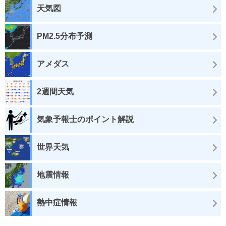
天気図
PM2.5分布予測
アメダス
2週間天気
気象予報士のポイント解説
世界天気
地震情報
熱中症情報