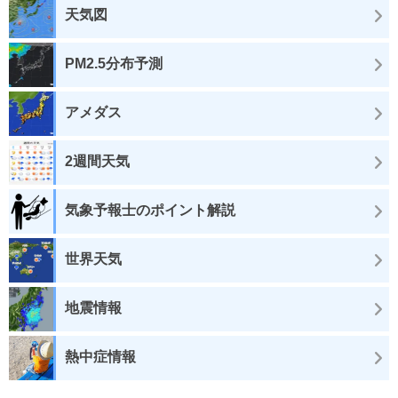
天気図
PM2.5分布予測
アメダス
2週間天気
気象予報士のポイント解説
世界天気
地震情報
熱中症情報