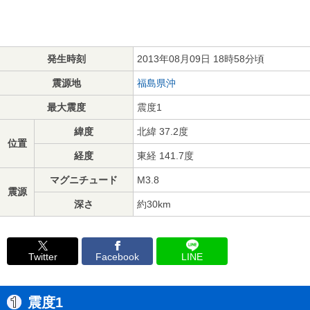
発生時刻
2013年08月09日 18時58分頃
震源地
福島県沖
最大震度
震度1
緯度
北緯 37.2度
位置
経度
東経 141.7度
マグニチュード
M3.8
震源
深さ
約30km
Twitter
Facebook
LINE
震度1