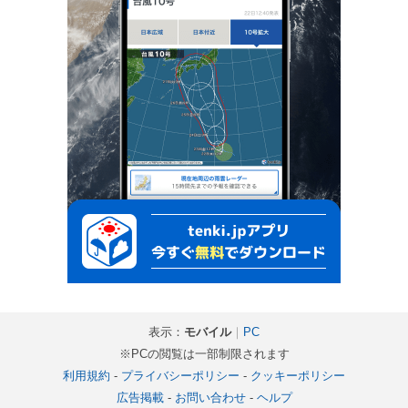
表示：
モバイル
｜
PC
※PCの閲覧は一部制限されます
利用規約
-
プライバシーポリシー
-
クッキーポリシー
広告掲載
-
お問い合わせ
-
ヘルプ