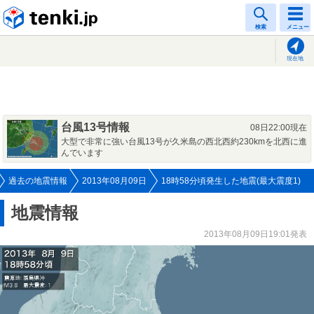
tenki.jp
検索
メニュー
現在地
台風13号情報
08日22:00現在
大型で非常に強い台風13号が久米島の西北西約230kmを北西に進
んでいます
過去の地震情報
2013年08月09日
18時58分頃発生した地震(最大震度1)
地震情報
2013年08月09日19:01発表