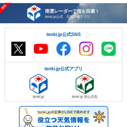
雨雲レーダーで雨を回避！
tenki.jp公式 天気予報アプリ
tenki.jp公式SNS
tenki.jp公式アプリ
tenki.jp
tenki.jp 登山天気