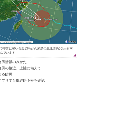
で非常に強い台風13号が久米島の北北西約50kmを南
んでいます
台風情報のみかた
台風の接近、上陸に備えて
知る防災
アプリで台風進路予報を確認