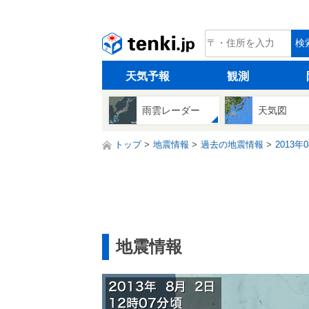
tenki.jp
検
天気予報
観測
雨雲レーダー
天気図
トップ
地震情報
過去の地震情報
2013年
地震情報