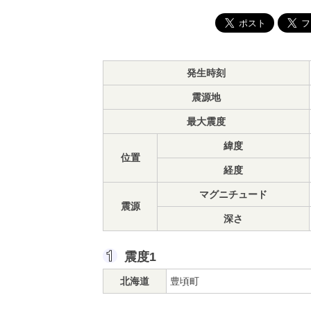
発生時刻
震源地
最大震度
緯度
位置
経度
マグニチュード
震源
深さ
震度1
北海道
豊頃町