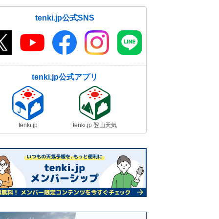
tenki.jp公式SNS
tenki.jp公式アプリ
tenki.jp
tenki.jp 登山天気