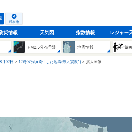
索
現在地
防災情報
天気図
指数情報
レジャー
PM2.5分布予測
地震情報
気
08月02日
12時07分頃発生した地震(最大震度1)
拡大画像