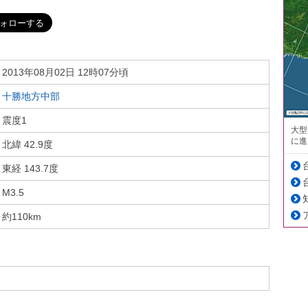
2013年08月02日 12時07分頃
十勝地方中部
震度1
大型
に進
北緯 42.9度
東経 143.7度
M3.5
約110km