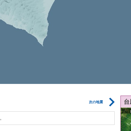
台
次の地震
。