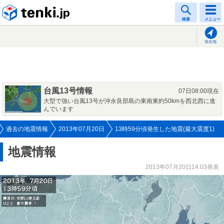
tenki.jp
検索
メニュー
現在地
台風13号情報
07日08:00現在
大型で強い台風13号が沖永良部島の東南東約50kmを西北西に進
んでいます
過去の地震情報
2013年07月20日
13時59分頃発生した地震(最大震度1)
地震情報
2013年07月20日14:03発表