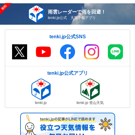
雨雲レーダーで雨を回避！
tenki.jp公式 天気予報アプリ
tenki.jp公式SNS
tenki.jp公式アプリ
tenki.jp
tenki.jp 登山天気