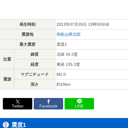
発生時刻
2013年07月20日 13時59分頃
震源地
和歌山県北部
最大震度
震度1
緯度
北緯 34.2度
位置
経度
東経 135.2度
マグニチュード
M2.0
震源
深さ
約10km
Twitter
Facebook
LINE
震度1