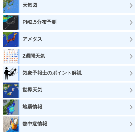
天気図
PM2.5分布予測
アメダス
2週間天気
気象予報士のポイント解説
世界天気
地震情報
熱中症情報