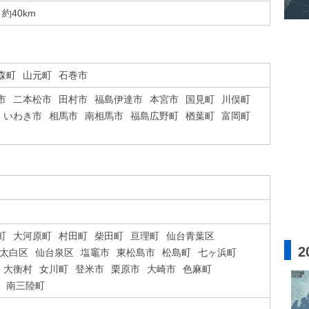
約40km
森町
山元町
石巻市
市
二本松市
田村市
福島伊達市
本宮市
国見町
川俣町
いわき市
相馬市
南相馬市
福島広野町
楢葉町
富岡町
町
大河原町
村田町
柴田町
亘理町
仙台青葉区
2
太白区
仙台泉区
塩竈市
東松島市
松島町
七ヶ浜町
大衡村
女川町
登米市
栗原市
大崎市
色麻町
南三陸町