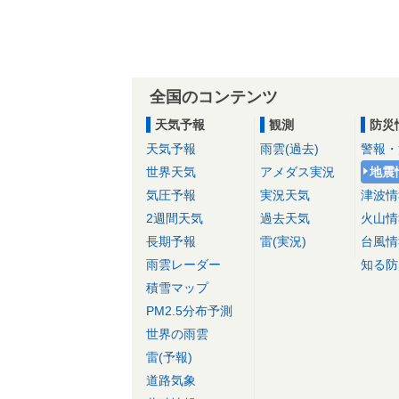
全国のコンテンツ
天気予報
観測
防災
天気予報
雨雲(過去)
警報・
世界天気
アメダス実況
地震
気圧予報
実況天気
津波情
2週間天気
過去天気
火山情
長期予報
雷(実況)
台風情
雨雲レーダー
知る防
積雪マップ
PM2.5分布予測
世界の雨雲
雷(予報)
道路気象