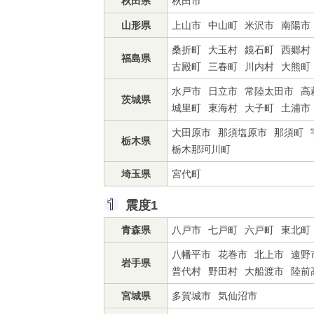
秋田県
秋田市
山形県
上山市
中山町
米沢市
南陽市
桑折町
大玉村
鏡石町
西郷村
福島県
古殿町
三春町
川内村
大熊町
水戸市
日立市
常陸太田市
高
茨城県
城里町
東海村
大子町
土浦市
大田原市
那須塩原市
那須町
栃木県
栃木那珂川町
埼玉県
宮代町
震度1
青森県
八戸市
七戸町
六戸町
東北町
八幡平市
花巻市
北上市
遠野
岩手県
普代村
野田村
大船渡市
陸前
宮城県
多賀城市
気仙沼市