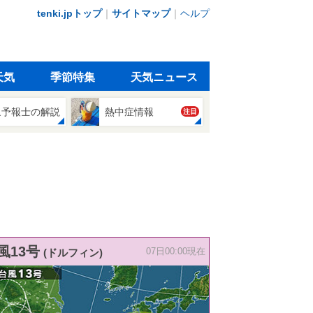
tenki.jpトップ
｜
サイトマップ
｜
ヘルプ
天気
季節特集
天気ニュース
象予報士の解説
熱中症情報
注目
風13号
(ドルフィン)
07日00:00現在