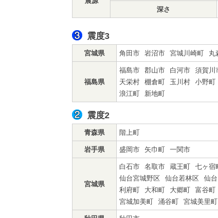
震源
深さ
震度3
宮城県
角田市
岩沼市
宮城川崎町
丸
福島市
郡山市
白河市
須賀川
福島県
天栄村
棚倉町
玉川村
小野町
浪江町
新地町
震度2
青森県
階上町
岩手県
盛岡市
矢巾町
一関市
白石市
名取市
蔵王町
七ヶ宿
仙台宮城野区
仙台若林区
仙台
宮城県
利府町
大和町
大郷町
富谷町
宮城加美町
涌谷町
宮城美里町