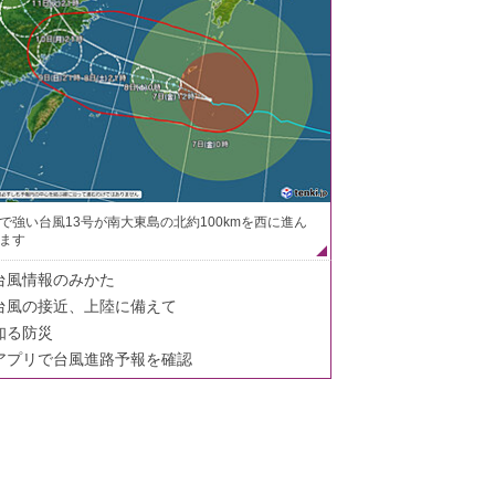
で強い台風13号が南大東島の北約100kmを西に進ん
ます
台風情報のみかた
台風の接近、上陸に備えて
知る防災
アプリで台風進路予報を確認