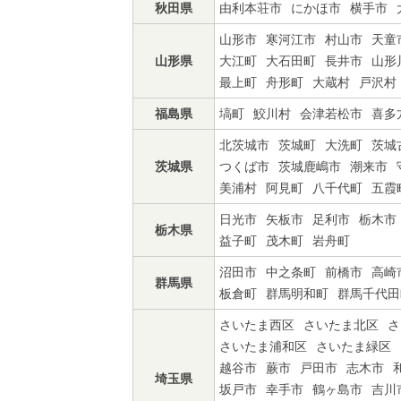
秋田県
由利本荘市
にかほ市
横手市
山形市
寒河江市
村山市
天童
山形県
大江町
大石田町
長井市
山形
最上町
舟形町
大蔵村
戸沢村
福島県
塙町
鮫川村
会津若松市
喜多
北茨城市
茨城町
大洗町
茨城
茨城県
つくば市
茨城鹿嶋市
潮来市
美浦村
阿見町
八千代町
五霞
日光市
矢板市
足利市
栃木市
栃木県
益子町
茂木町
岩舟町
沼田市
中之条町
前橋市
高崎
群馬県
板倉町
群馬明和町
群馬千代田
さいたま西区
さいたま北区
さ
さいたま浦和区
さいたま緑区
越谷市
蕨市
戸田市
志木市
埼玉県
坂戸市
幸手市
鶴ヶ島市
吉川