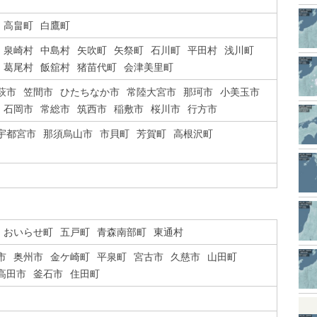
高畠町
白鷹町
泉崎村
中島村
矢吹町
矢祭町
石川町
平田村
浅川町
葛尾村
飯舘村
猪苗代町
会津美里町
萩市
笠間市
ひたちなか市
常陸大宮市
那珂市
小美玉市
石岡市
常総市
筑西市
稲敷市
桜川市
行方市
宇都宮市
那須烏山市
市貝町
芳賀町
高根沢町
おいらせ町
五戸町
青森南部町
東通村
市
奥州市
金ケ崎町
平泉町
宮古市
久慈市
山田町
高田市
釜石市
住田町