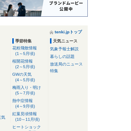
tenki.jpトップ
季節特集
天気ニュース
花粉飛散情報
気象予報士解説
(1～5月頃)
暮らしの話題
桜開花情報
放送局のニュース
(2～5月頃)
特集
GWの天気
(4～5月頃)
梅雨入り・明け
(5～7月頃)
熱中症情報
(4～9月頃)
紅葉見頃情報
天気
(10～11月頃)
ヒートショック