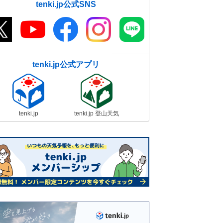
tenki.jp公式SNS
tenki.jp公式アプリ
tenki.jp
tenki.jp 登山天気