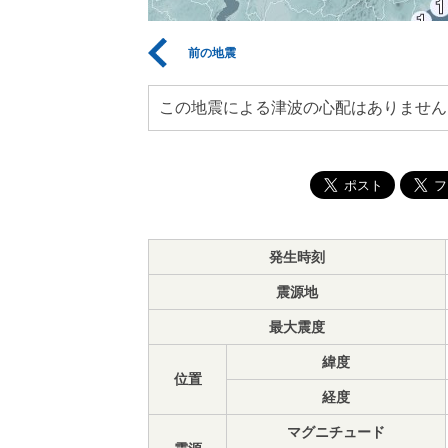
前の地震
この地震による津波の心配はありません
発生時刻
震源地
最大震度
緯度
位置
経度
マグニチュード