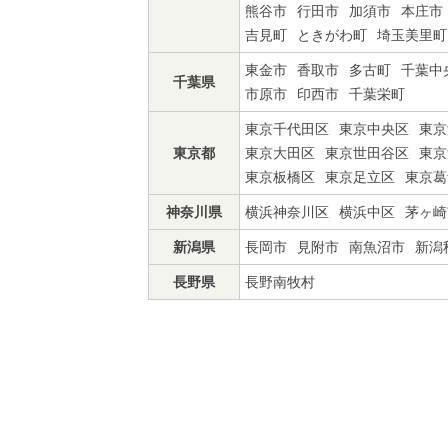
熊谷市
行田市
加須市
本庄市
吉見町
ときがわ町
埼玉美里町
東金市
香取市
多古町
千葉中
千葉県
市原市
印西市
千葉栄町
東京千代田区
東京中央区
東京
東京都
東京大田区
東京世田谷区
東京
東京板橋区
東京足立区
東京葛
神奈川県
横浜神奈川区
横浜中区
茅ヶ崎
新潟県
長岡市
見附市
南魚沼市
新潟
長野県
長野南牧村