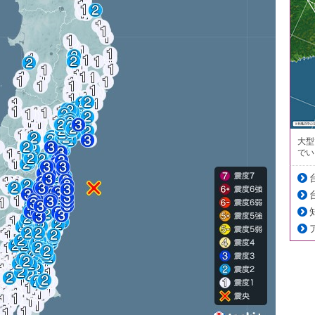
大型
でい