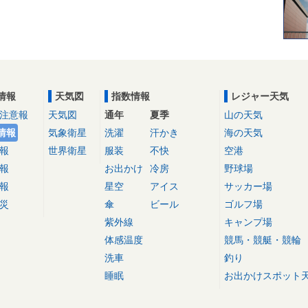
情報
天気図
指数情報
レジャー天気
注意報
天気図
通年
夏季
山の天気
情報
気象衛星
洗濯
汗かき
海の天気
報
世界衛星
服装
不快
空港
報
お出かけ
冷房
野球場
報
星空
アイス
サッカー場
災
傘
ビール
ゴルフ場
紫外線
キャンプ場
体感温度
競馬・競艇・競輪
洗車
釣り
睡眠
お出かけスポット