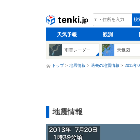
tenki.jp
検
天気予報
観測
雨雲レーダー
天気図
トップ
地震情報
過去の地震情報
2013年
地震情報