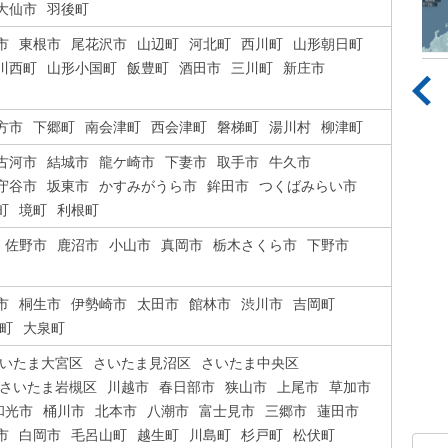
大仙市
羽後町
市
東根市
尾花沢市
山辺町
河北町
西川町
山形朝日町
川西町
山形小国町
飯豊町
酒田市
三川町
新庄市
方市
下郷町
南会津町
西会津町
磐梯町
湯川村
柳津町
古河市
結城市
龍ケ崎市
下妻市
取手市
牛久市
守谷市
坂東市
かすみがうら市
鉾田市
つくばみらい市
町
境町
利根町
佐野市
鹿沼市
小山市
真岡市
栃木さくら市
下野市
市
桐生市
伊勢崎市
太田市
館林市
渋川市
吉岡町
町
大泉町
いたま大宮区
さいたま見沼区
さいたま中央区
さいたま岩槻区
川越市
春日部市
狭山市
上尾市
草加市
和光市
桶川市
北本市
八潮市
富士見市
三郷市
蓮田市
市
白岡市
毛呂山町
越生町
川島町
杉戸町
松伏町