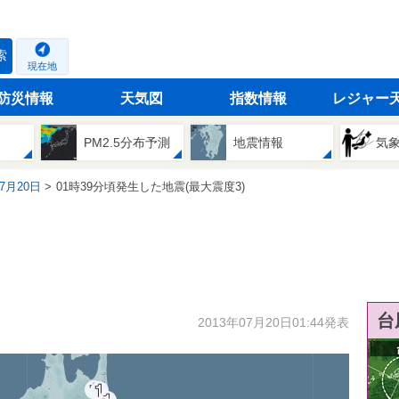
索
現在地
防災情報
天気図
指数情報
レジャー
PM2.5分布予測
地震情報
気
07月20日
01時39分頃発生した地震(最大震度3)
台
2013年07月20日01:44発表