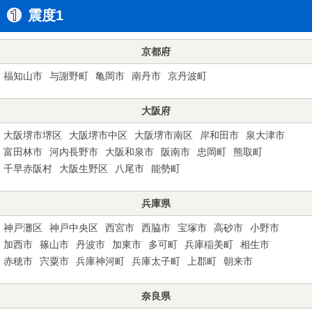
震度1
京都府
福知山市
与謝野町
亀岡市
南丹市
京丹波町
大阪府
大阪堺市堺区
大阪堺市中区
大阪堺市南区
岸和田市
泉大津市
富田林市
河内長野市
大阪和泉市
阪南市
忠岡町
熊取町
千早赤阪村
大阪生野区
八尾市
能勢町
兵庫県
神戸灘区
神戸中央区
西宮市
西脇市
宝塚市
高砂市
小野市
加西市
篠山市
丹波市
加東市
多可町
兵庫稲美町
相生市
赤穂市
宍粟市
兵庫神河町
兵庫太子町
上郡町
朝来市
奈良県