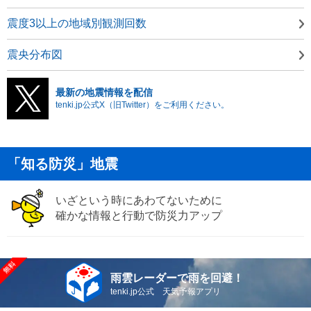
震度3以上の地域別観測回数
震央分布図
最新の地震情報を配信
tenki.jp公式X（旧Twitter）をご利用ください。
「知る防災」地震
いざという時にあわてないために
確かな情報と行動で防災力アップ
雨雲レーダーで雨を回避！
tenki.jp公式 天気予報アプリ