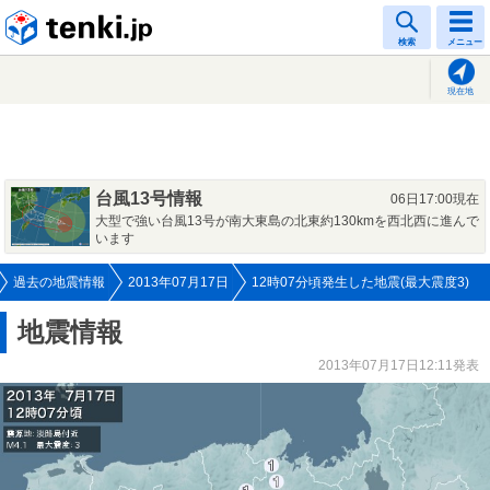
tenki.jp
検索
メニュー
現在地
台風13号情報
06日17:00現在
大型で強い台風13号が南大東島の北東約130kmを西北西に進んで
います
過去の地震情報
2013年07月17日
12時07分頃発生した地震(最大震度3)
地震情報
2013年07月17日12:11発表