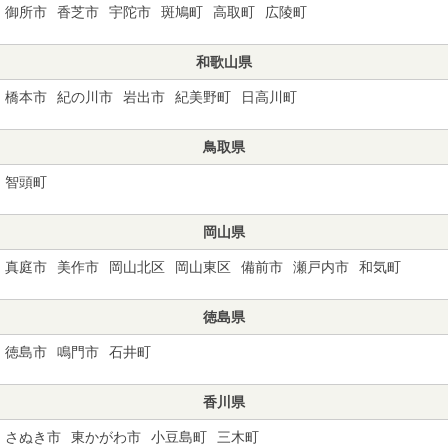
御所市
香芝市
宇陀市
斑鳩町
高取町
広陵町
和歌山県
橋本市
紀の川市
岩出市
紀美野町
日高川町
鳥取県
智頭町
岡山県
真庭市
美作市
岡山北区
岡山東区
備前市
瀬戸内市
和気町
徳島県
徳島市
鳴門市
石井町
香川県
さぬき市
東かがわ市
小豆島町
三木町