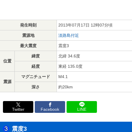
発生時刻
2013年07月17日 12時07分頃
震源地
淡路島付近
最大震度
震度3
緯度
北緯 34.6度
位置
経度
東経 135.0度
マグニチュード
M4.1
震源
深さ
約20km
Twitter
Facebook
LINE
震度3