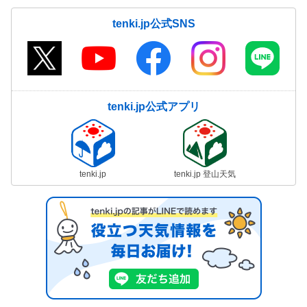
tenki.jp公式SNS
tenki.jp公式アプリ
tenki.jp
tenki.jp 登山天気