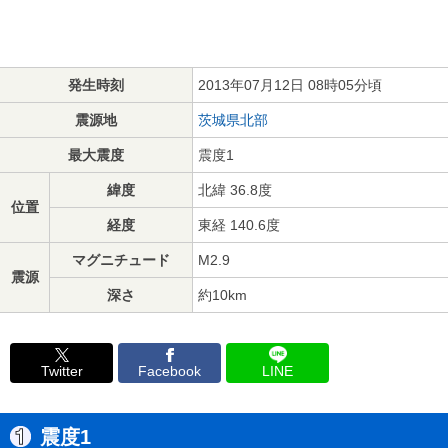
発生時刻
2013年07月12日 08時05分頃
震源地
茨城県北部
最大震度
震度1
緯度
北緯 36.8度
位置
経度
東経 140.6度
マグニチュード
M2.9
震源
深さ
約10km
Twitter
Facebook
LINE
震度1