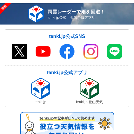
雨雲レーダーで雨を回避！
tenki.jp公式 天気予報アプリ
tenki.jp公式SNS
tenki.jp公式アプリ
tenki.jp
tenki.jp 登山天気