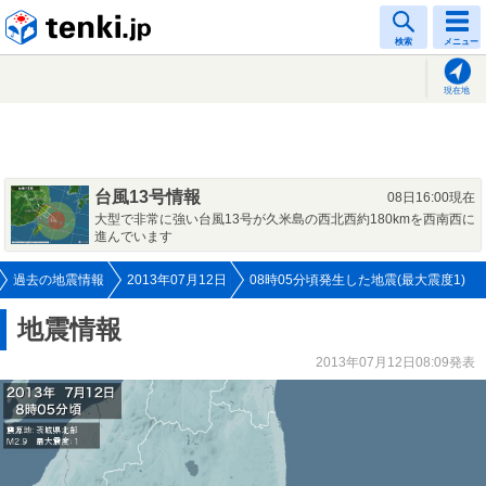
tenki.jp
検索
メニュー
現在地
台風13号情報
08日16:00現在
大型で非常に強い台風13号が久米島の西北西約180kmを西南西に
進んでいます
過去の地震情報
2013年07月12日
08時05分頃発生した地震(最大震度1)
地震情報
2013年07月12日08:09発表