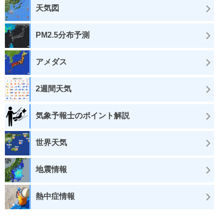
天気図
PM2.5分布予測
アメダス
2週間天気
気象予報士のポイント解説
世界天気
地震情報
熱中症情報