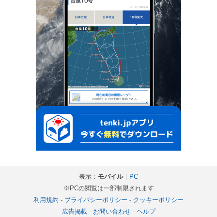
表示：
モバイル
｜
PC
※PCの閲覧は一部制限されます
利用規約
-
プライバシーポリシー
-
クッキーポリシー
広告掲載
-
お問い合わせ
-
ヘルプ