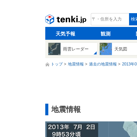
tenki.jp
検
天気予報
観測
雨雲レーダー
天気図
トップ
地震情報
過去の地震情報
2013年
地震情報