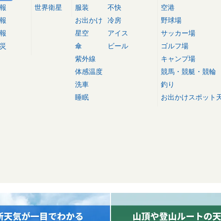
報
世界衛星
服装
不快
空港
報
お出かけ
冷房
野球場
報
星空
アイス
サッカー場
災
傘
ビール
ゴルフ場
紫外線
キャンプ場
体感温度
競馬・競艇・競輪
洗車
釣り
睡眠
お出かけスポット