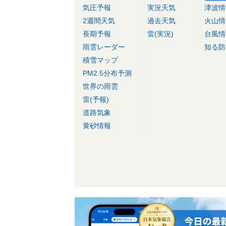
気圧予報
実況天気
津波情
2週間天気
過去天気
火山情
長期予報
雷(実況)
台風情
雨雲レーダー
知る防
積雪マップ
PM2.5分布予測
世界の雨雲
雷(予報)
道路気象
黄砂情報