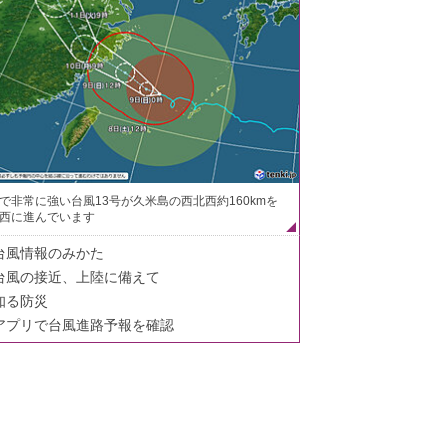
で非常に強い台風13号が久米島の西北西約160kmを
西に進んでいます
台風情報のみかた
台風の接近、上陸に備えて
知る防災
アプリで台風進路予報を確認