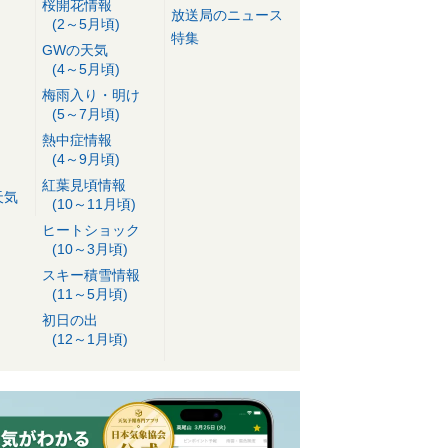
桜開花情報
放送局のニュース
(2～5月頃)
特集
GWの天気
(4～5月頃)
梅雨入り・明け
(5～7月頃)
熱中症情報
(4～9月頃)
紅葉見頃情報
天気
(10～11月頃)
ヒートショック
(10～3月頃)
スキー積雪情報
(11～5月頃)
初日の出
(12～1月頃)