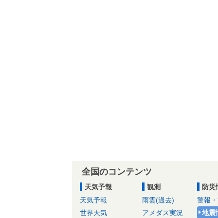
全国のコンテンツ
天気予報
観測
防災
天気予報
雨雲(過去)
警報・
世界天気
アメダス実況
地震