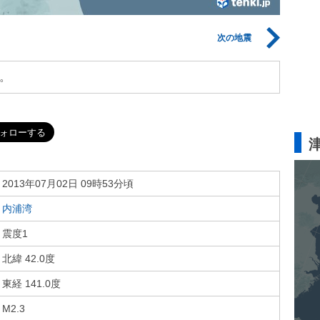
次の地震
。
2013年07月02日 09時53分頃
内浦湾
震度1
北緯 42.0度
東経 141.0度
M2.3