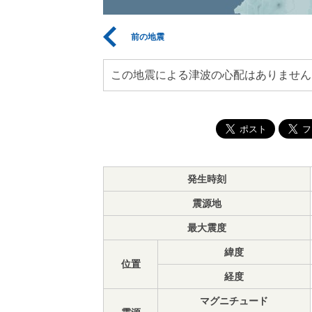
前の地震
この地震による津波の心配はありません
発生時刻
震源地
最大震度
緯度
位置
経度
マグニチュード