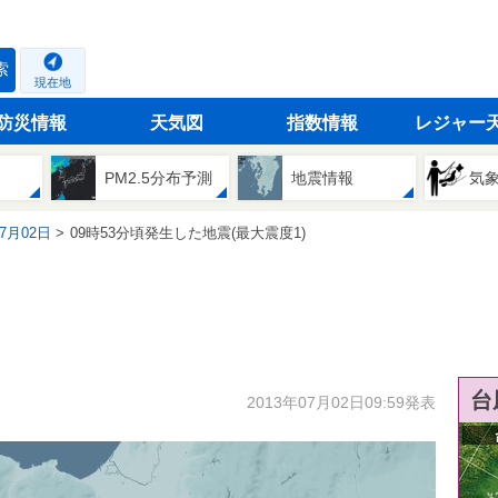
索
現在地
防災情報
天気図
指数情報
レジャー
PM2.5分布予測
地震情報
気
07月02日
09時53分頃発生した地震(最大震度1)
台
2013年07月02日09:59発表