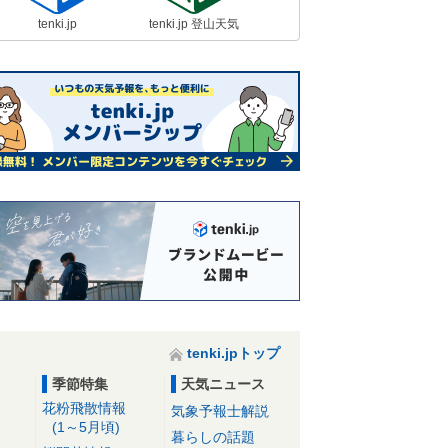
tenki.jp
tenki.jp 登山天気
tenki.jpトップ
季節特集
天気ニュース
花粉飛散情報
気象予報士解説
(1～5月頃)
暮らしの話題