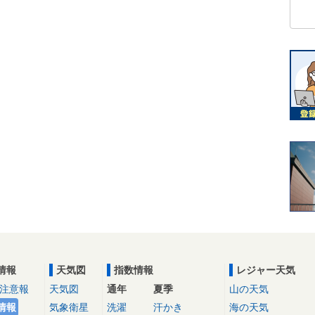
情報
天気図
指数情報
レジャー天気
注意報
天気図
通年
夏季
山の天気
情報
気象衛星
洗濯
汗かき
海の天気