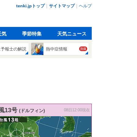
tenki.jpトップ
｜
サイトマップ
｜
ヘルプ
天気
季節特集
天気ニュース
象予報士の解説
熱中症情報
注目
風13号
(ドルフィン)
08日12:00現在