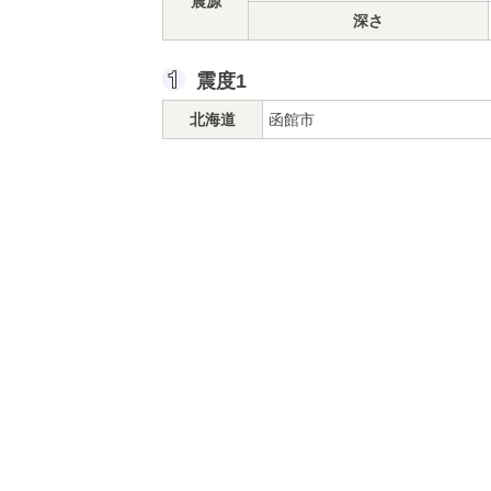
震源
深さ
震度1
北海道
函館市