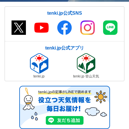
tenki.jp公式SNS
tenki.jp公式アプリ
tenki.jp
tenki.jp 登山天気