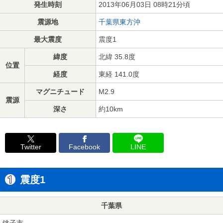
発生時刻
2013年06月03日 08時21分頃
震源地
千葉県東方沖
最大震度
震度1
緯度
北緯 35.8度
位置
経度
東経 141.0度
マグニチュード
M2.9
震源
深さ
約10km
Twitter
Facebook
LINE
震度1
千葉県
銚子市