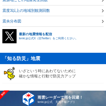
震度3以上の地域別観測回数
震央分布図
最新の地震情報を配信
tenki.jp公式X（旧Twitter）をご利用ください。
「知る防災」地震
いざという時にあわてないために
確かな情報と行動で防災力アップ
雨雲レーダーで雨を回避！
tenki.jp公式 天気予報アプリ