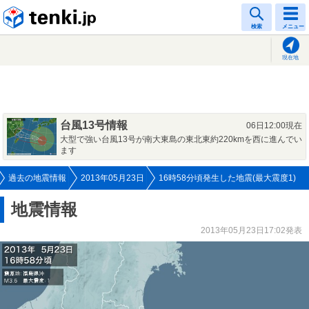
tenki.jp
検索
メニュー
現在地
台風13号情報
06日12:00現在
大型で強い台風13号が南大東島の東北東約220kmを西に進んでい
ます
過去の地震情報
2013年05月23日
16時58分頃発生した地震(最大震度1)
地震情報
2013年05月23日17:02発表