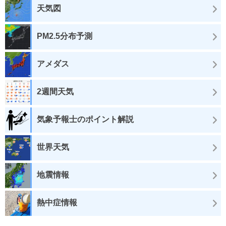
天気図
PM2.5分布予測
アメダス
2週間天気
気象予報士のポイント解説
世界天気
地震情報
熱中症情報