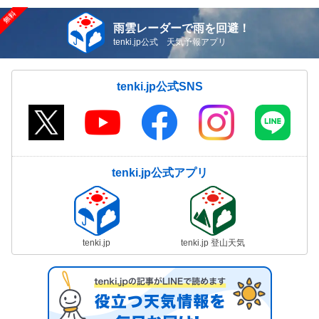
雨雲レーダーで雨を回避！
tenki.jp公式 天気予報アプリ
tenki.jp公式SNS
tenki.jp公式アプリ
tenki.jp
tenki.jp 登山天気