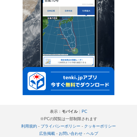
表示：
モバイル
｜
PC
※PCの閲覧は一部制限されます
利用規約
-
プライバシーポリシー
-
クッキーポリシー
広告掲載
-
お問い合わせ
-
ヘルプ