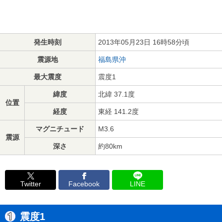
発生時刻
2013年05月23日 16時58分頃
震源地
福島県沖
最大震度
震度1
緯度
北緯 37.1度
位置
経度
東経 141.2度
マグニチュード
M3.6
震源
深さ
約80km
Twitter
Facebook
LINE
震度1