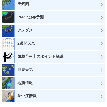
天気図
PM2.5分布予測
アメダス
2週間天気
気象予報士のポイント解説
世界天気
地震情報
熱中症情報