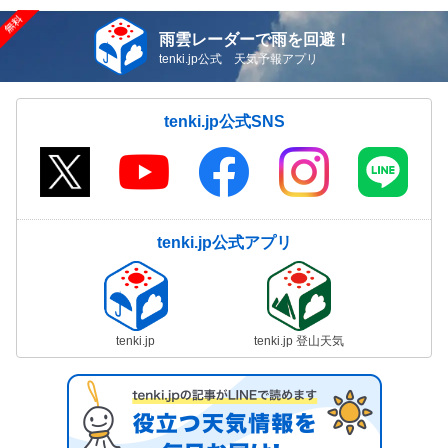
雨雲レーダーで雨を回避！
tenki.jp公式 天気予報アプリ
tenki.jp公式SNS
tenki.jp公式アプリ
tenki.jp
tenki.jp 登山天気