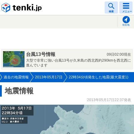
tenki.jp
検索
メニュー
現在地
台風13号情報
09日02:00現在
大型で非常に強い台風13号が久米島の西北西約290kmを西北西に
進んでいます
過去の地震情報
2013年05月17日
22時34分頃発生した地震(最大震度1)
地震情報
2013年05月17日22:37発表