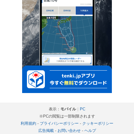
表示：
モバイル
｜
PC
※PCの閲覧は一部制限されます
利用規約
-
プライバシーポリシー
-
クッキーポリシー
広告掲載
-
お問い合わせ
-
ヘルプ