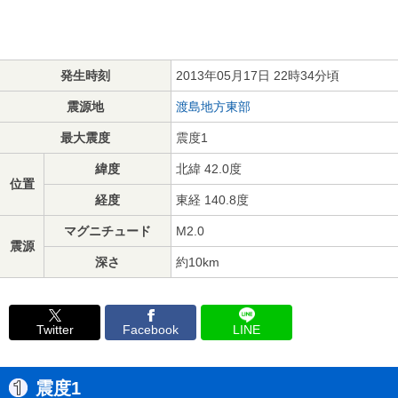
発生時刻
2013年05月17日 22時34分頃
震源地
渡島地方東部
最大震度
震度1
緯度
北緯 42.0度
位置
経度
東経 140.8度
マグニチュード
M2.0
震源
深さ
約10km
Twitter
Facebook
LINE
震度1