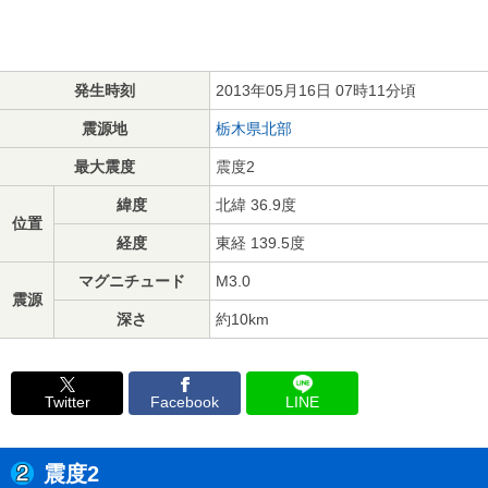
発生時刻
2013年05月16日 07時11分頃
震源地
栃木県北部
最大震度
震度2
緯度
北緯 36.9度
位置
経度
東経 139.5度
マグニチュード
M3.0
震源
深さ
約10km
Twitter
Facebook
LINE
震度2