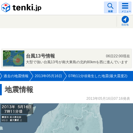
tenki.jp
検索
メニュー
現在地
台風13号情報
06日22:00現在
大型で強い台風13号が南大東島の北約80kmを西に進んでいます
過去の地震情報
2013年05月16日
07時11分頃発生した地震(最大震度2)
地震情報
2013年05月16日07:16発表