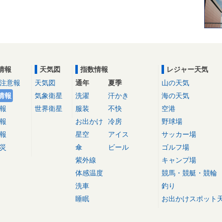
情報
天気図
指数情報
レジャー天気
注意報
天気図
通年
夏季
山の天気
情報
気象衛星
洗濯
汗かき
海の天気
報
世界衛星
服装
不快
空港
報
お出かけ
冷房
野球場
報
星空
アイス
サッカー場
災
傘
ビール
ゴルフ場
紫外線
キャンプ場
体感温度
競馬・競艇・競輪
洗車
釣り
睡眠
お出かけスポット