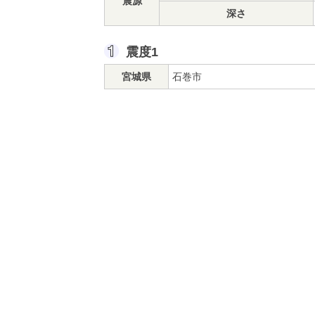
震源
深さ
震度1
宮城県
石巻市