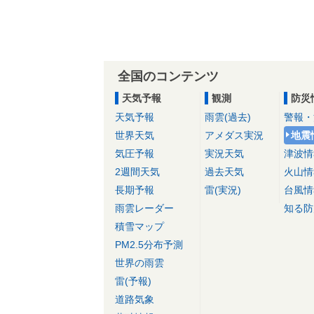
全国のコンテンツ
天気予報
観測
防災
天気予報
雨雲(過去)
警報・
世界天気
アメダス実況
地震
気圧予報
実況天気
津波情
2週間天気
過去天気
火山情
長期予報
雷(実況)
台風情
雨雲レーダー
知る防
積雪マップ
PM2.5分布予測
世界の雨雲
雷(予報)
道路気象