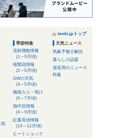
tenki.jpトップ
季節特集
天気ニュース
花粉飛散情報
気象予報士解説
(1～5月頃)
暮らしの話題
桜開花情報
放送局のニュース
(2～5月頃)
特集
GWの天気
(4～5月頃)
梅雨入り・明け
(5～7月頃)
熱中症情報
(4～9月頃)
紅葉見頃情報
天気
(10～11月頃)
ヒートショック