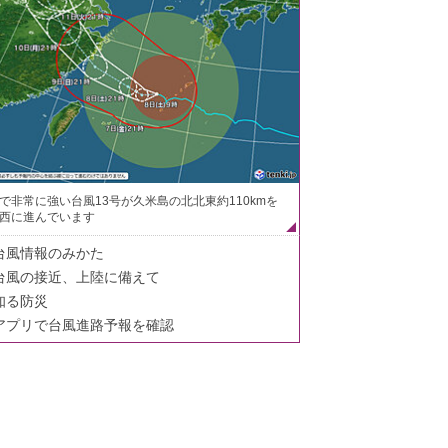
で非常に強い台風13号が久米島の北北東約110kmを
西に進んでいます
台風情報のみかた
台風の接近、上陸に備えて
知る防災
アプリで台風進路予報を確認