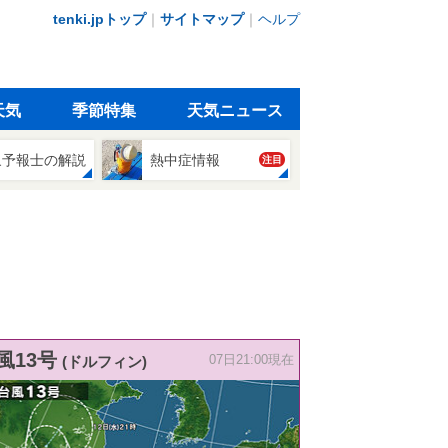
tenki.jpトップ
｜
サイトマップ
｜
ヘルプ
天気
季節特集
天気ニュース
象予報士の解説
熱中症情報
注目
風13号
(ドルフィン)
07日21:00現在