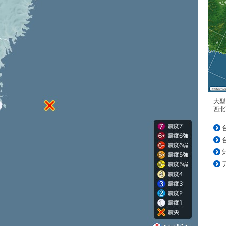
大型
西北