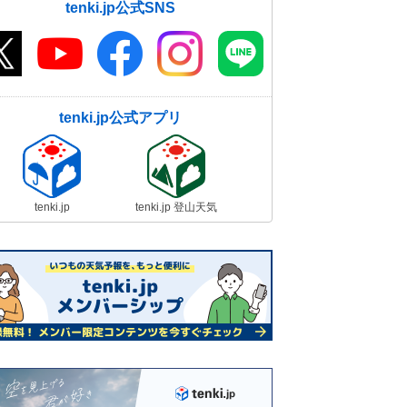
tenki.jp公式SNS
tenki.jp公式アプリ
tenki.jp
tenki.jp 登山天気