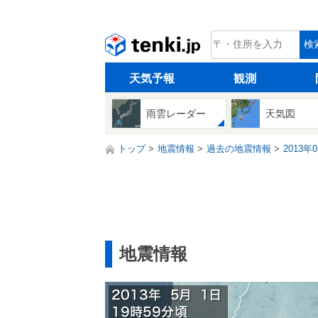
tenki.jp
検
天気予報
観測
雨雲レーダー
天気図
トップ
地震情報
過去の地震情報
2013年
地震情報