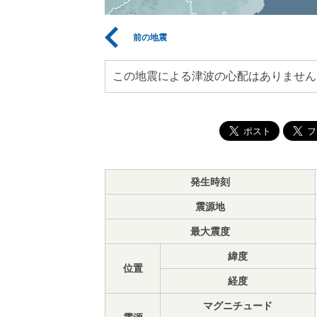
前の地震
この地震による津波の心配はありません
発生時刻
震源地
最大震度
緯度
位置
経度
マグニチュード