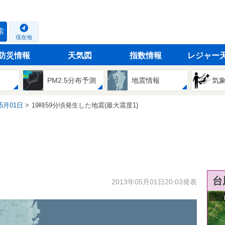
索
現在地
防災情報
天気図
指数情報
レジャー
PM2.5分布予測
地震情報
気
05月01日
19時59分頃発生した地震(最大震度1)
台
2013年05月01日20:03発表