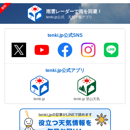
雨雲レーダーで雨を回避！
tenki.jp公式 天気予報アプリ
tenki.jp公式SNS
tenki.jp公式アプリ
tenki.jp
tenki.jp 登山天気