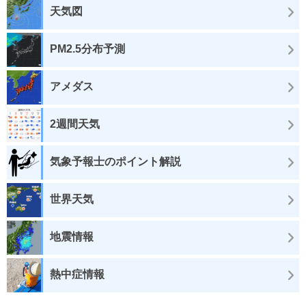
天気図
PM2.5分布予測
アメダス
2週間天気
気象予報士のポイント解説
世界天気
地震情報
熱中症情報