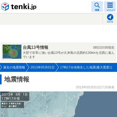
tenki.jp
検索
メニュー
現在地
台風13号情報
08日10:00現在
大型で非常に強い台風13号が久米島の北西約130kmを北西に進ん
でいます
過去の地震情報
2013年05月01日
17時17分頃発生した地震(最大震度1)
地震情報
2013年05月01日17:20発表