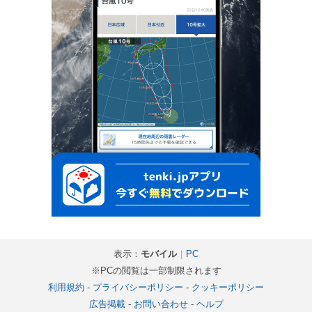
表示：
モバイル
｜
PC
※PCの閲覧は一部制限されます
利用規約
-
プライバシーポリシー
-
クッキーポリシー
広告掲載
-
お問い合わせ
-
ヘルプ