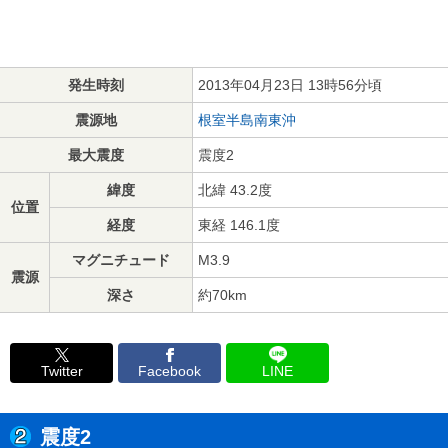
発生時刻
2013年04月23日 13時56分頃
震源地
根室半島南東沖
最大震度
震度2
緯度
北緯 43.2度
位置
経度
東経 146.1度
マグニチュード
M3.9
震源
深さ
約70km
Twitter
Facebook
LINE
震度2