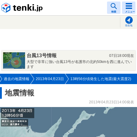
tenki.jp
検索
メニュー
現在地
台風13号情報
07日18:00現在
大型で非常に強い台風13号が名護市の北約50kmを西に進んでい
ます
過去の地震情報
2013年04月23日
13時56分頃発生した地震(最大震度2)
地震情報
2013年04月23日14:00発表