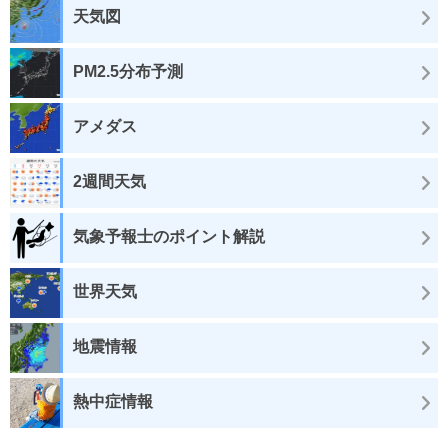
天気図
PM2.5分布予測
アメダス
2週間天気
気象予報士のポイント解説
世界天気
地震情報
熱中症情報