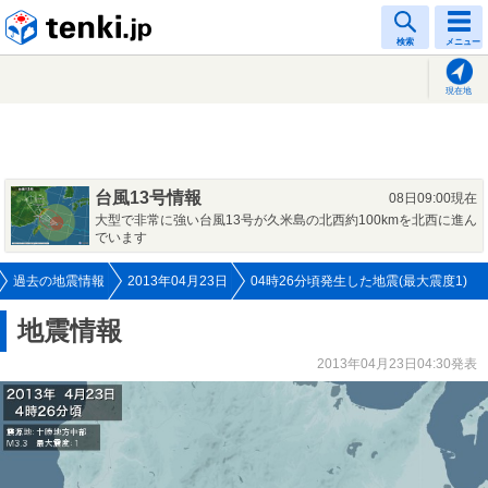
tenki.jp
検索
メニュー
現在地
台風13号情報
08日09:00現在
大型で非常に強い台風13号が久米島の北西約100kmを北西に進ん
でいます
過去の地震情報
2013年04月23日
04時26分頃発生した地震(最大震度1)
地震情報
2013年04月23日04:30発表