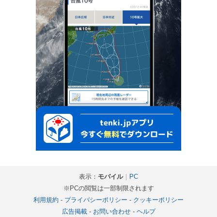
表示：
モバイル
｜
PC
※PCの閲覧は一部制限されます
利用規約
-
プライバシーポリシー
-
クッキーポリシー
広告掲載
-
お問い合わせ
-
ヘルプ