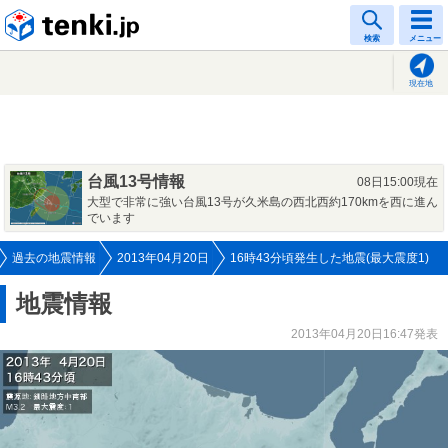
tenki.jp
検索
メニュー
現在地
台風13号情報
08日15:00現在
大型で非常に強い台風13号が久米島の西北西約170kmを西に進ん
でいます
過去の地震情報
2013年04月20日
16時43分頃発生した地震(最大震度1)
地震情報
2013年04月20日16:47発表