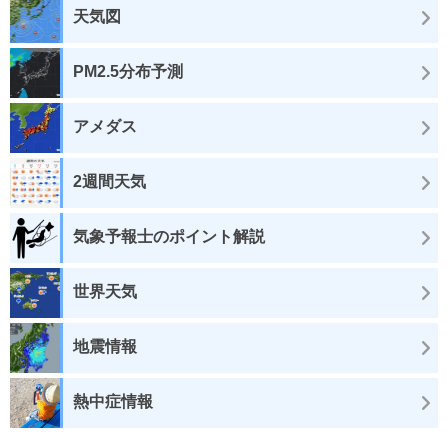
天気図
PM2.5分布予測
アメダス
2週間天気
気象予報士のポイント解説
世界天気
地震情報
熱中症情報