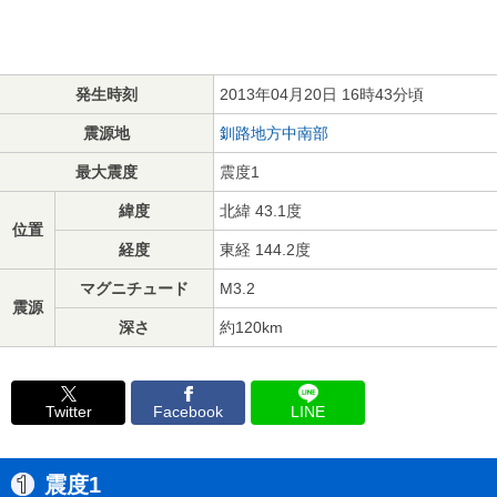
発生時刻
2013年04月20日 16時43分頃
震源地
釧路地方中南部
最大震度
震度1
緯度
北緯 43.1度
位置
経度
東経 144.2度
マグニチュード
M3.2
震源
深さ
約120km
Twitter
Facebook
LINE
震度1