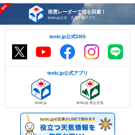
雨雲レーダーで雨を回避！
tenki.jp公式 天気予報アプリ
tenki.jp公式SNS
tenki.jp公式アプリ
tenki.jp
tenki.jp 登山天気