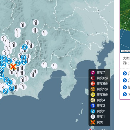
大型
西に