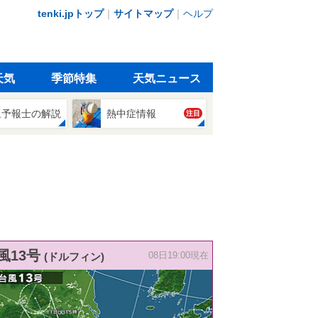
tenki.jpトップ
｜
サイトマップ
｜
ヘルプ
天気
季節特集
天気ニュース
象予報士の解説
熱中症情報
注目
風13号
(ドルフィン)
08日19:00現在