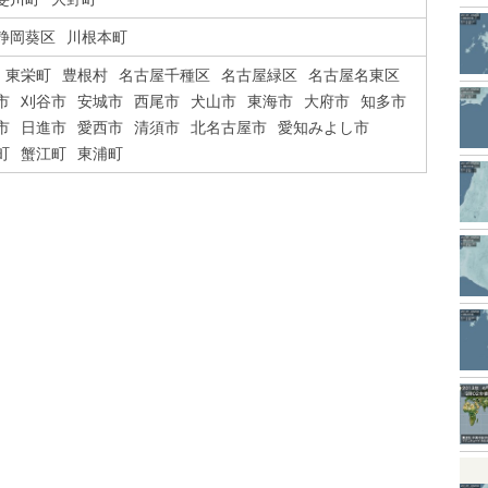
静岡葵区
川根本町
東栄町
豊根村
名古屋千種区
名古屋緑区
名古屋名東区
市
刈谷市
安城市
西尾市
犬山市
東海市
大府市
知多市
市
日進市
愛西市
清須市
北名古屋市
愛知みよし市
町
蟹江町
東浦町