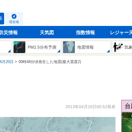
索
現在地
防災情報
天気図
指数情報
レジャー
PM2.5分布予測
地震情報
気
04月20日
00時48分頃発生した地震(最大震度2)
台
2013年04月20日00:52発表