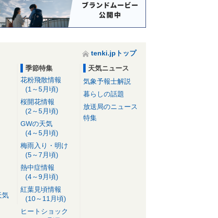
tenki.jpトップ
季節特集
天気ニュース
花粉飛散情報
気象予報士解説
(1～5月頃)
暮らしの話題
桜開花情報
放送局のニュース
(2～5月頃)
特集
GWの天気
(4～5月頃)
梅雨入り・明け
(5～7月頃)
熱中症情報
(4～9月頃)
紅葉見頃情報
天気
(10～11月頃)
ヒートショック