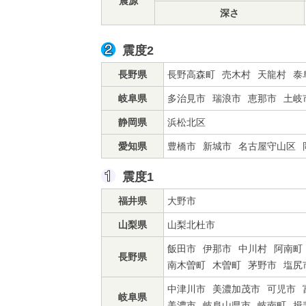
震源
深さ
震度2
長野県
長野高森町
売木村
天龍村
泰
岐阜県
多治見市
瑞浪市
恵那市
土岐
静岡県
浜松北区
愛知県
豊橋市
新城市
名古屋守山区
震度1
福井県
大野市
山梨県
山梨北杜市
飯田市
伊那市
中川村
阿南町
長野県
南木曽町
木曽町
茅野市
塩尻
中津川市
美濃加茂市
可児市
岐阜県
美濃市
岐阜山県市
岐南町
揖