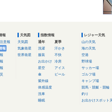
情報
天気図
指数情報
レジャー天気
注意報
天気図
通年
夏季
山の天気
情報
気象衛星
洗濯
汗かき
海の天気
報
世界衛星
服装
不快
空港
報
お出かけ
冷房
野球場
報
星空
アイス
サッカー場
災
傘
ビール
ゴルフ場
紫外線
キャンプ場
体感温度
競馬・競艇・競輪
洗車
釣り
睡眠
お出かけスポット