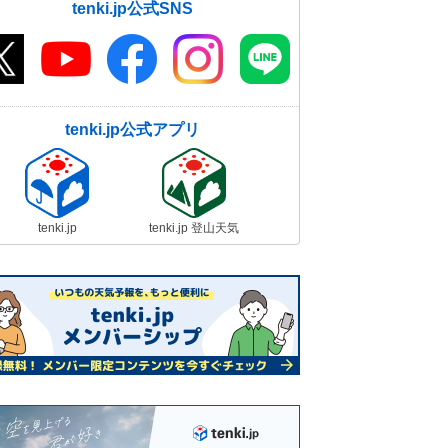
tenki.jp公式SNS
tenki.jp公式アプリ
tenki.jp
tenki.jp 登山天気