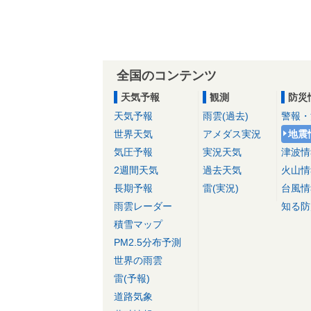
全国のコンテンツ
天気予報
観測
防災
天気予報
雨雲(過去)
警報・
世界天気
アメダス実況
地震
気圧予報
実況天気
津波情
2週間天気
過去天気
火山情
長期予報
雷(実況)
台風情
雨雲レーダー
知る防
積雪マップ
PM2.5分布予測
世界の雨雲
雷(予報)
道路気象