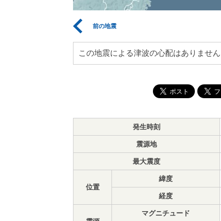
前の地震
この地震による津波の心配はありません
発生時刻
震源地
最大震度
緯度
位置
経度
マグニチュード