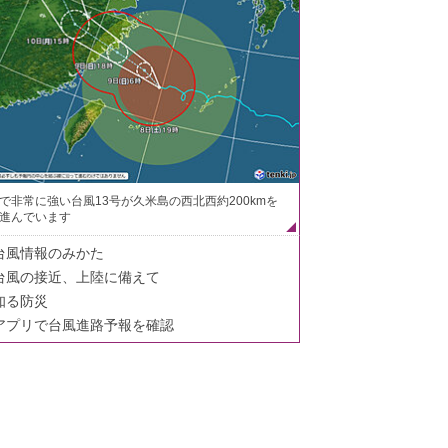
で非常に強い台風13号が久米島の西北西約200kmを
進んでいます
台風情報のみかた
台風の接近、上陸に備えて
知る防災
アプリで台風進路予報を確認