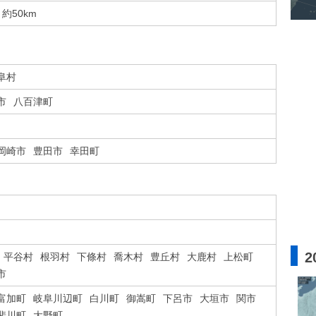
約50km
阜村
市
八百津町
岡崎市
豊田市
幸田町
2
平谷村
根羽村
下條村
喬木村
豊丘村
大鹿村
上松町
市
富加町
岐阜川辺町
白川町
御嵩町
下呂市
大垣市
関市
斐川町
大野町