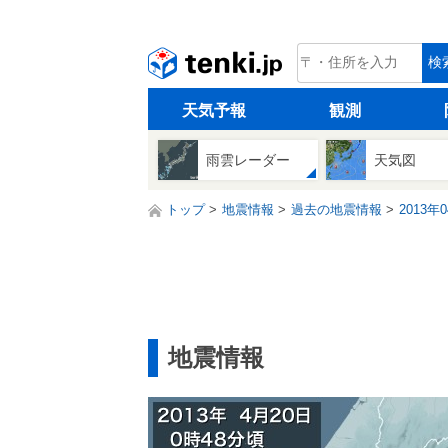
tenki.jp
検
天気予報
観測
雨雲レーダー
天気図
トップ
地震情報
過去の地震情報
2013年
地震情報