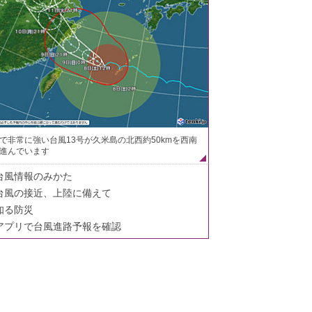
で非常に強い台風13号が久米島の北西約50kmを西南
進んでいます
台風情報のみかた
台風の接近、上陸に備えて
知る防災
アプリで台風進路予報を確認