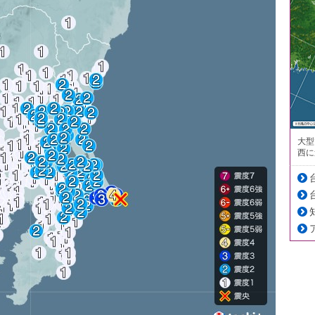
大型
西に