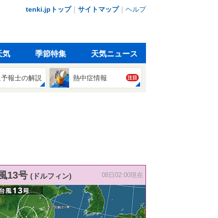
tenki.jpトップ
｜
サイトマップ
｜
ヘルプ
天気
季節特集
天気ニュース
象予報士の解説
熱中症情報
注目
風13号
(ドルフィン)
08日02:00現在