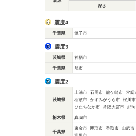
震源
深さ
震度4
千葉県
銚子市
震度3
茨城県
神栖市
千葉県
旭市
震度2
土浦市
石岡市
龍ケ崎市
常総
茨城県
稲敷市
かすみがうら市
桜川市
ひたちなか市
常陸大宮市
那珂
栃木県
真岡市
東金市
匝瑳市
香取市
山武市
千葉県
富里市