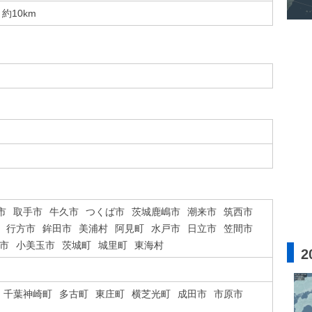
約10km
市
取手市
牛久市
つくば市
茨城鹿嶋市
潮来市
筑西市
行方市
鉾田市
美浦村
阿見町
水戸市
日立市
笠間市
市
小美玉市
茨城町
城里町
東海村
2
千葉神崎町
多古町
東庄町
横芝光町
成田市
市原市