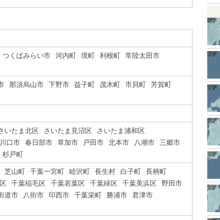
つくばみらい市
河内町
境町
利根町
常陸太田市
市
那須烏山市
下野市
益子町
茂木町
市貝町
芳賀町
さいたま北区
さいたま見沼区
さいたま浦和区
川口市
春日部市
草加市
戸田市
北本市
八潮市
三郷市
杉戸町
芝山町
千葉一宮町
睦沢町
長生村
白子町
長柄町
区
千葉稲毛区
千葉若葉区
千葉緑区
千葉美浜区
野田市
街道市
八街市
印西市
千葉栄町
勝浦市
君津市