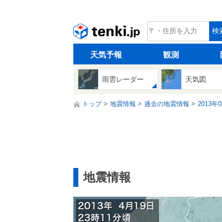
tenki.jp
検
天気予報
観測
雨雲レーダー
天気図
トップ
地震情報
過去の地震情報
2013年
地震情報