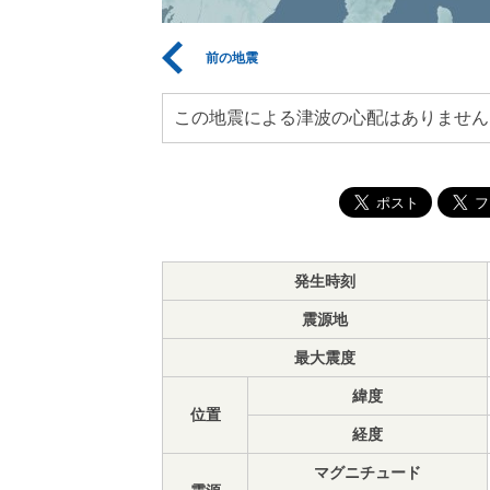
前の地震
この地震による津波の心配はありません
発生時刻
震源地
最大震度
緯度
位置
経度
マグニチュード