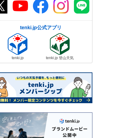
tenki.jp公式アプリ
tenki.jp
tenki.jp 登山天気