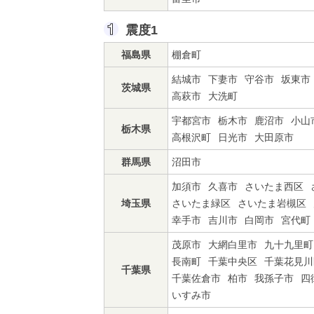
震度1
福島県
棚倉町
結城市
下妻市
守谷市
坂東市
茨城県
高萩市
大洗町
宇都宮市
栃木市
鹿沼市
小山
栃木県
高根沢町
日光市
大田原市
群馬県
沼田市
加須市
久喜市
さいたま西区
埼玉県
さいたま緑区
さいたま岩槻区
幸手市
吉川市
白岡市
宮代町
茂原市
大網白里市
九十九里町
長南町
千葉中央区
千葉花見川
千葉県
千葉佐倉市
柏市
我孫子市
四
いすみ市