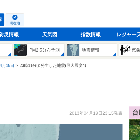
索
現在地
防災情報
天気図
指数情報
レジャー
PM2.5分布予測
地震情報
気
04月19日
23時11分頃発生した地震(最大震度4)
台
2013年04月19日23:15発表