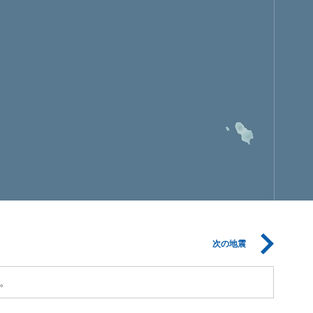
次の地震
。