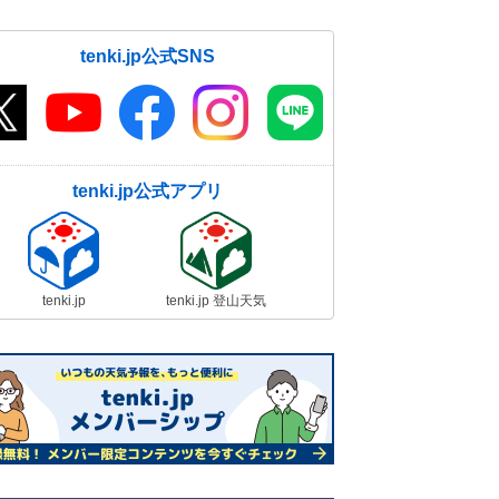
tenki.jp公式SNS
tenki.jp公式アプリ
tenki.jp
tenki.jp 登山天気