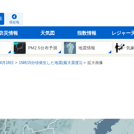
索
現在地
防災情報
天気図
指数情報
レジャー
PM2.5分布予測
地震情報
気
04月18日
15時15分頃発生した地震(最大震度1)
拡大画像