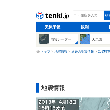
tenki.jp
検
天気予報
観測
雨雲レーダー
天気図
トップ
地震情報
過去の地震情報
2013年
地震情報