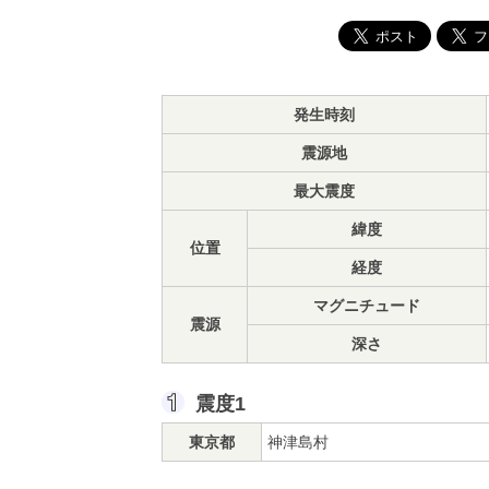
発生時刻
震源地
最大震度
緯度
位置
経度
マグニチュード
震源
深さ
震度1
東京都
神津島村