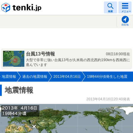
tenki.jp
検索
メニュー
現在地
台風13号情報
08日18:00現在
大型で非常に強い台風13号が久米島の西北西約190kmを西南西に
進んでいます
地震情報
過去の地震情報
2013年04月16日
19時44分頃発生した地震
地震情報
2013年04月16日20:40発表