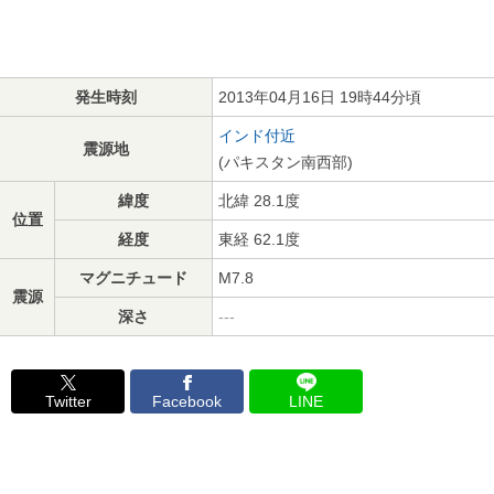
発生時刻
2013年04月16日 19時44分頃
インド付近
震源地
(パキスタン南西部)
緯度
北緯 28.1度
位置
経度
東経 62.1度
マグニチュード
M7.8
震源
深さ
---
Twitter
Facebook
LINE