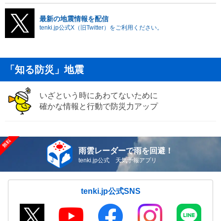
最新の地震情報を配信
tenki.jp公式X（旧Twitter）をご利用ください。
「知る防災」地震
いざという時にあわてないために
確かな情報と行動で防災力アップ
雨雲レーダーで雨を回避！
tenki.jp公式 天気予報アプリ
tenki.jp公式SNS