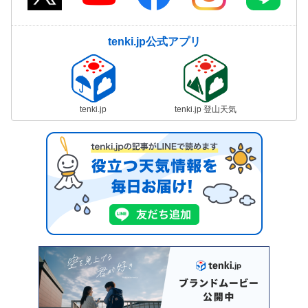
tenki.jp公式アプリ
tenki.jp
tenki.jp 登山天気