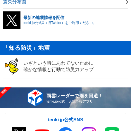
震央分布図
最新の地震情報を配信
tenki.jp公式X（旧Twitter）をご利用ください。
「知る防災」地震
いざという時にあわてないために
確かな情報と行動で防災力アップ
雨雲レーダーで雨を回避！
tenki.jp公式 天気予報アプリ
tenki.jp公式SNS