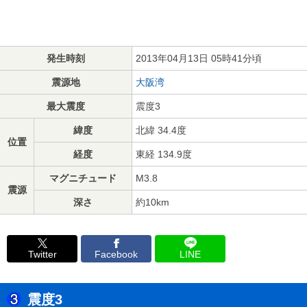
発生時刻
2013年04月13日 05時41分頃
震源地
大阪湾
最大震度
震度3
緯度
北緯 34.4度
位置
経度
東経 134.9度
マグニチュード
M3.8
震源
深さ
約10km
Twitter
Facebook
LINE
震度3