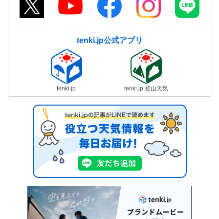
tenki.jp公式アプリ
tenki.jp
tenki.jp 登山天気