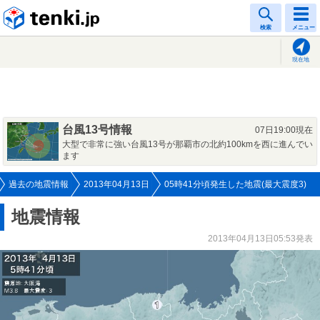
tenki.jp
検索
メニュー
現在地
台風13号情報
07日19:00現在
大型で非常に強い台風13号が那覇市の北約100kmを西に進んでい
ます
過去の地震情報
2013年04月13日
05時41分頃発生した地震(最大震度3)
地震情報
2013年04月13日05:53発表