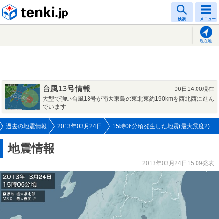
tenki.jp
検索
メニュー
現在地
台風13号情報
06日14:00現在
大型で強い台風13号が南大東島の東北東約190kmを西北西に進ん
でいます
過去の地震情報
2013年03月24日
15時06分頃発生した地震(最大震度2)
地震情報
2013年03月24日15:09発表