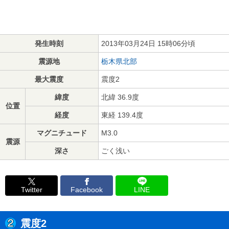
発生時刻
2013年03月24日 15時06分頃
震源地
栃木県北部
最大震度
震度2
緯度
北緯 36.9度
位置
経度
東経 139.4度
マグニチュード
M3.0
震源
深さ
ごく浅い
Twitter
Facebook
LINE
震度2