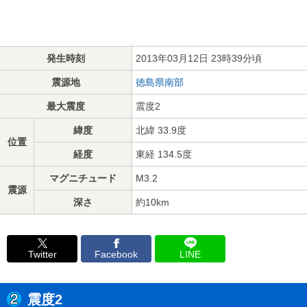
発生時刻
2013年03月12日 23時39分頃
震源地
徳島県南部
最大震度
震度2
緯度
北緯 33.9度
位置
経度
東経 134.5度
マグニチュード
M3.2
震源
深さ
約10km
Twitter
Facebook
LINE
震度2