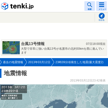
tenki.jp
検索
メニュー
現在地
台風13号情報
07日18:00現在
大型で非常に強い台風13号が名護市の北約50kmを西に進んでい
ます
過去の地震情報
2013年03月12日
23時39分頃発生した地震(最大震度2)
地震情報
2013年03月12日23:42発表