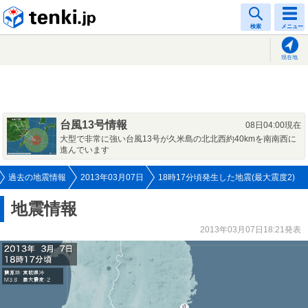
tenki.jp
検索
メニュー
現在地
台風13号情報
08日04:00現在
大型で非常に強い台風13号が久米島の北北西約40kmを南南西に
進んでいます
過去の地震情報
2013年03月07日
18時17分頃発生した地震(最大震度2)
地震情報
2013年03月07日18:21発表