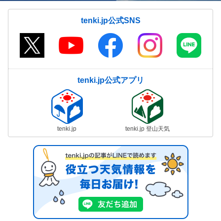
tenki.jp公式SNS
tenki.jp公式アプリ
tenki.jp
tenki.jp 登山天気