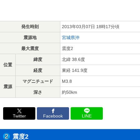
発生時刻
2013年03月07日 18時17分頃
震源地
宮城県沖
最大震度
震度2
緯度
北緯 38.6度
位置
経度
東経 141.9度
マグニチュード
M3.8
震源
深さ
約50km
Twitter
Facebook
LINE
震度2