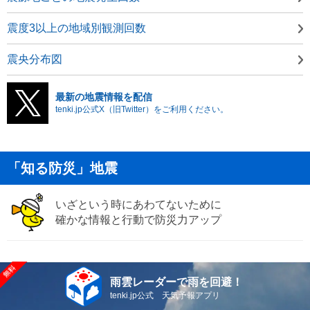
震度3以上の地域別観測回数
震央分布図
最新の地震情報を配信
tenki.jp公式X（旧Twitter）をご利用ください。
「知る防災」地震
いざという時にあわてないために
確かな情報と行動で防災力アップ
雨雲レーダーで雨を回避！
tenki.jp公式 天気予報アプリ