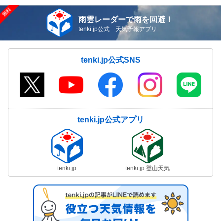
雨雲レーダーで雨を回避！
tenki.jp公式 天気予報アプリ
tenki.jp公式SNS
tenki.jp公式アプリ
tenki.jp
tenki.jp 登山天気