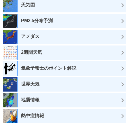
天気図
PM2.5分布予測
アメダス
2週間天気
気象予報士のポイント解説
世界天気
地震情報
熱中症情報