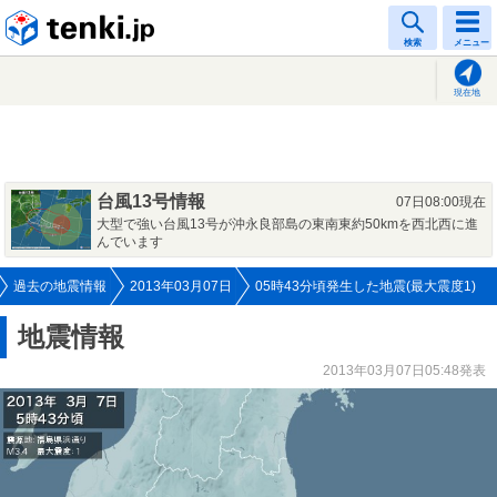
tenki.jp
検索
メニュー
現在地
台風13号情報
07日08:00現在
大型で強い台風13号が沖永良部島の東南東約50kmを西北西に進
んでいます
過去の地震情報
2013年03月07日
05時43分頃発生した地震(最大震度1)
地震情報
2013年03月07日05:48発表