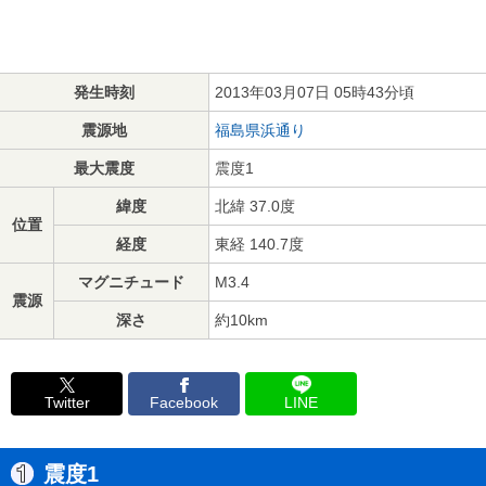
発生時刻
2013年03月07日 05時43分頃
震源地
福島県浜通り
最大震度
震度1
緯度
北緯 37.0度
位置
経度
東経 140.7度
マグニチュード
M3.4
震源
深さ
約10km
Twitter
Facebook
LINE
震度1