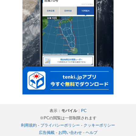
表示：
モバイル
｜
PC
※PCの閲覧は一部制限されます
利用規約
-
プライバシーポリシー
-
クッキーポリシー
広告掲載
-
お問い合わせ
-
ヘルプ