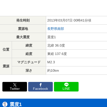
発生時刻
2013年03月07日 00時41分頃
震源地
長野県南部
最大震度
震度1
緯度
北緯 36.0度
位置
経度
東経 137.6度
マグニチュード
M2.3
震源
深さ
約10km
Twitter
Facebook
LINE
震度1