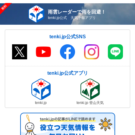
雨雲レーダーで雨を回避！
tenki.jp公式 天気予報アプリ
tenki.jp公式SNS
tenki.jp公式アプリ
tenki.jp
tenki.jp 登山天気