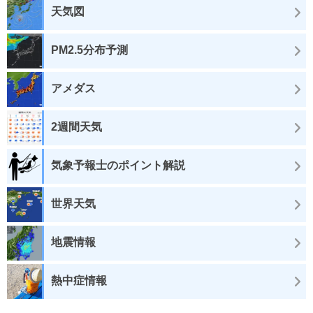
天気図
PM2.5分布予測
アメダス
2週間天気
気象予報士のポイント解説
世界天気
地震情報
熱中症情報