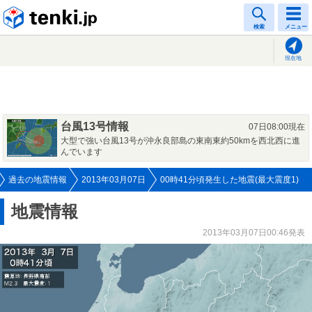
tenki.jp
検索
メニュー
現在地
台風13号情報
07日08:00現在
大型で強い台風13号が沖永良部島の東南東約50kmを西北西に進
んでいます
過去の地震情報
2013年03月07日
00時41分頃発生した地震(最大震度1)
地震情報
2013年03月07日00:46発表