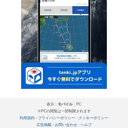
表示：
モバイル
｜
PC
※PCの閲覧は一部制限されます
利用規約
-
プライバシーポリシー
-
クッキーポリシー
広告掲載
-
お問い合わせ
-
ヘルプ