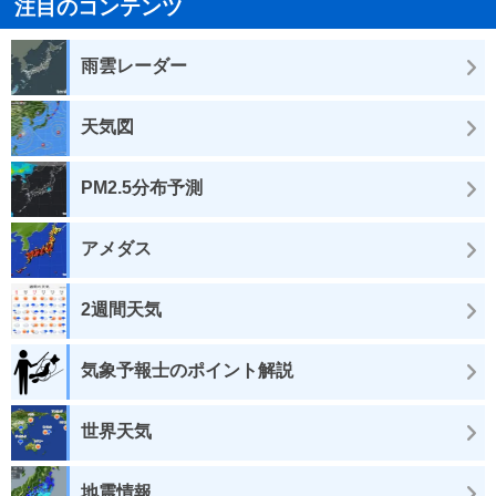
注目のコンテンツ
雨雲レーダー
天気図
PM2.5分布予測
アメダス
2週間天気
気象予報士のポイント解説
世界天気
地震情報