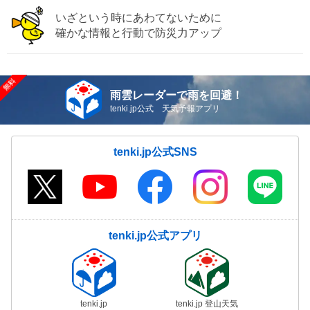
いざという時にあわてないために
確かな情報と行動で防災力アップ
雨雲レーダーで雨を回避！
tenki.jp公式 天気予報アプリ
tenki.jp公式SNS
tenki.jp公式アプリ
tenki.jp
tenki.jp 登山天気