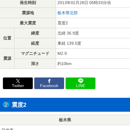
発生時刻
2013年02月28日 05時33分頃
震源地
栃木県北部
最大震度
震度2
緯度
北緯 36.9度
位置
経度
東経 139.5度
マグニチュード
M2.9
震源
深さ
約10km
Twitter
Facebook
LINE
震度2
栃木県
日光市