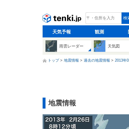
tenki.jp
検
天気予報
観測
雨雲レーダー
天気図
トップ
地震情報
過去の地震情報
2013年
地震情報