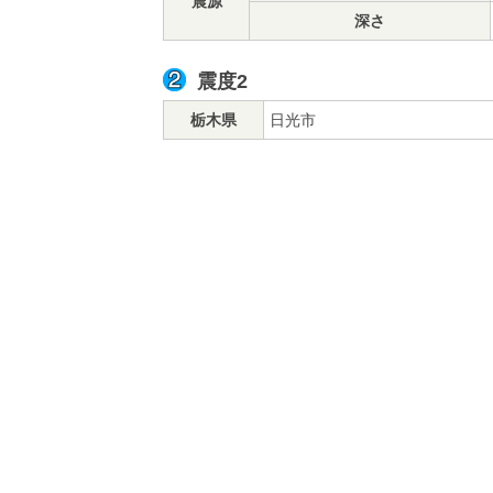
震源
深さ
震度2
栃木県
日光市