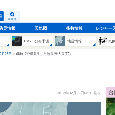
索
現在地
防災情報
天気図
指数情報
レジャー
PM2.5分布予測
地震情報
気
02月26日
08時12分頃発生した地震(最大震度2)
台
2013年02月26日08:16発表