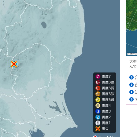
大型
んで