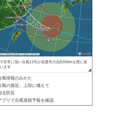
で非常に強い台風13号が名護市の北約50kmを西に進
います
台風情報のみかた
台風の接近、上陸に備えて
知る防災
アプリで台風進路予報を確認