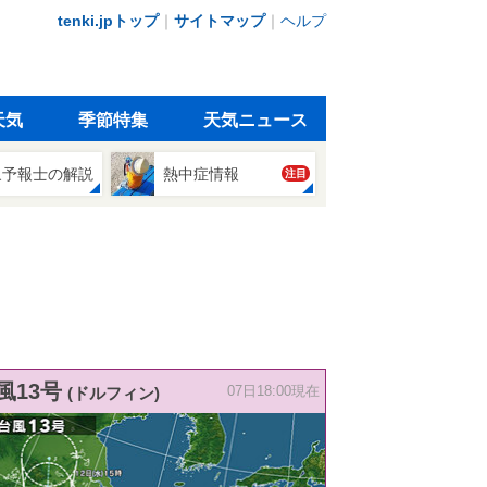
tenki.jpトップ
｜
サイトマップ
｜
ヘルプ
天気
季節特集
天気ニュース
象予報士の解説
熱中症情報
注目
風13号
(ドルフィン)
07日18:00現在