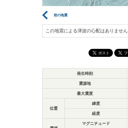
前の地震
この地震による津波の心配はありません
発生時刻
震源地
最大震度
緯度
位置
経度
マグニチュード