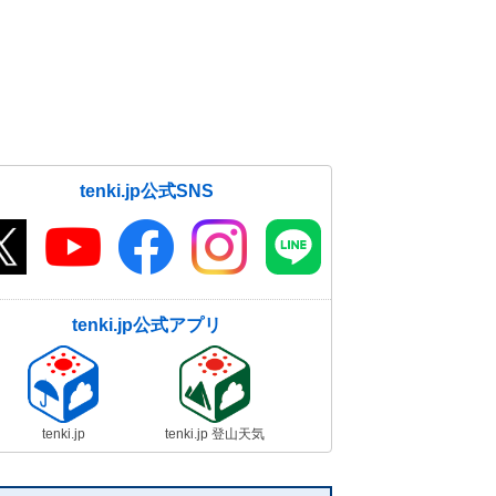
tenki.jp公式SNS
tenki.jp公式アプリ
tenki.jp
tenki.jp 登山天気