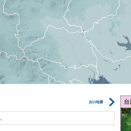
台
次の地震
。