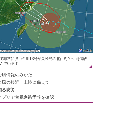
で非常に強い台風13号が久米島の北西約40kmを南西
んでいます
台風情報のみかた
台風の接近、上陸に備えて
知る防災
アプリで台風進路予報を確認