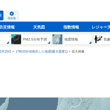
索
現在地
防災情報
天気図
指数情報
レジャー
PM2.5分布予測
地震情報
気
02月25日
17時10分頃発生した地震(最大震度1)
拡大画像