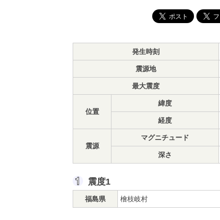
発生時刻
震源地
最大震度
緯度
位置
経度
マグニチュード
震源
深さ
震度1
福島県
檜枝岐村