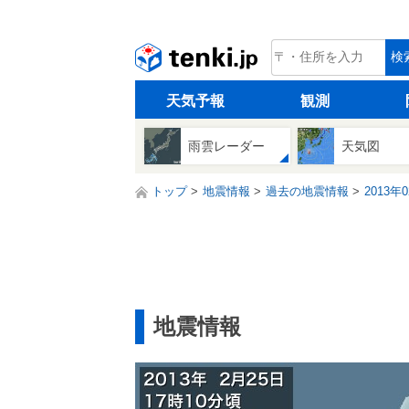
tenki.jp
検
天気予報
観測
雨雲レーダー
天気図
トップ
地震情報
過去の地震情報
2013年
地震情報