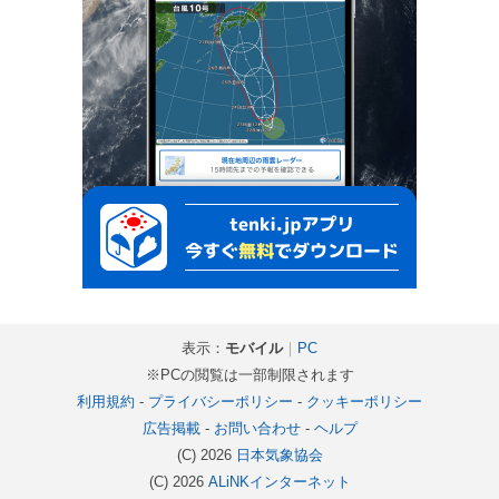
表示：
モバイル
｜
PC
※PCの閲覧は一部制限されます
利用規約
-
プライバシーポリシー
-
クッキーポリシー
広告掲載
-
お問い合わせ
-
ヘルプ
(C) 2026
日本気象協会
(C) 2026
ALiNKインターネット