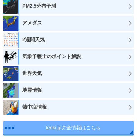
PM2.5分布予測
アメダス
2週間天気
気象予報士のポイント解説
世界天気
地震情報
熱中症情報
tenki.jpの全情報はこちら