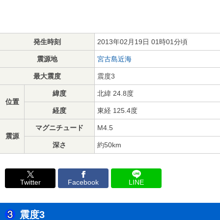
発生時刻
2013年02月19日 01時01分頃
震源地
宮古島近海
最大震度
震度3
緯度
北緯 24.8度
位置
経度
東経 125.4度
マグニチュード
M4.5
震源
深さ
約50km
Twitter
Facebook
LINE
震度3