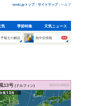
tenki.jpトップ
｜
サイトマップ
｜
ヘルプ
天気
季節特集
天気ニュース
象予報士の解説
熱中症情報
注目
風13号
(ドルフィン)
06日19:00現在