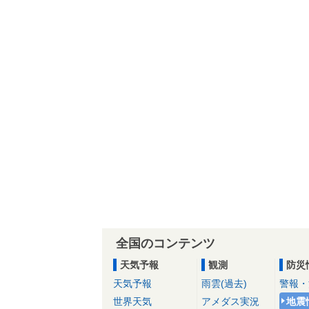
全国のコンテンツ
天気予報
観測
防災
天気予報
雨雲(過去)
警報・
世界天気
アメダス実況
地震