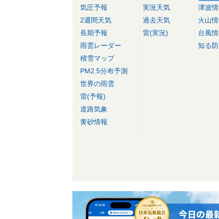
気圧予報
実況天気
津波情
2週間天気
過去天気
火山情
長期予報
雷(実況)
台風情
雨雲レーダー
知る防
積雪マップ
PM2.5分布予測
世界の雨雲
雷(予報)
道路気象
黄砂情報