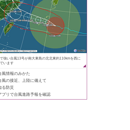
で強い台風13号が南大東島の北北東約110kmを西に
でいます
台風情報のみかた
台風の接近、上陸に備えて
知る防災
アプリで台風進路予報を確認