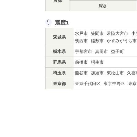
震源
深さ
震度1
水戸市
笠間市
常陸大宮市
小
茨城県
筑西市
稲敷市
かすみがうら市
栃木県
宇都宮市
真岡市
益子町
群馬県
前橋市
桐生市
埼玉県
熊谷市
加須市
東松山市
久喜
東京都
東京千代田区
東京中野区
東京