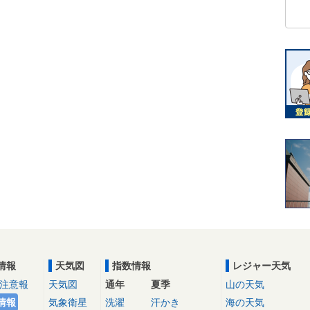
情報
天気図
指数情報
レジャー天気
注意報
天気図
通年
夏季
山の天気
情報
気象衛星
洗濯
汗かき
海の天気