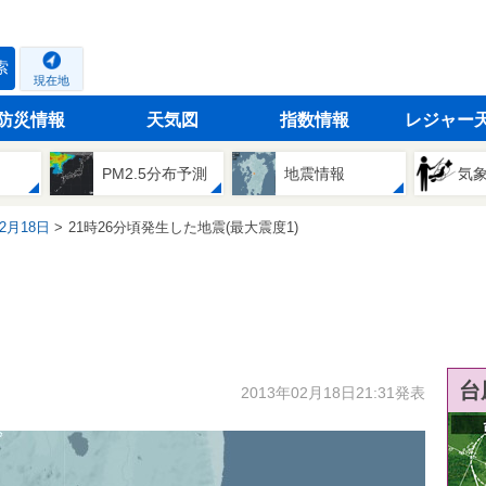
索
現在地
防災情報
天気図
指数情報
レジャー
PM2.5分布予測
地震情報
気
02月18日
21時26分頃発生した地震(最大震度1)
台
2013年02月18日21:31発表