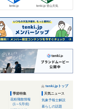
tenki.jp
tenki.jp 登山天気
tenki.jpトップ
季節特集
天気ニュース
花粉飛散情報
気象予報士解説
(1～5月頃)
暮らしの話題