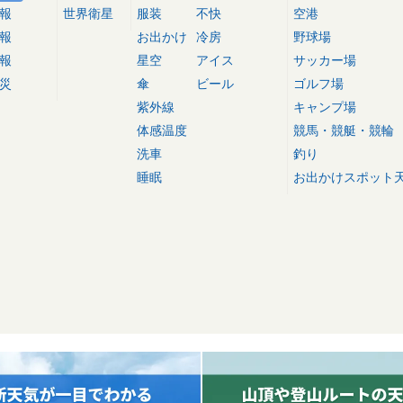
報
世界衛星
服装
不快
空港
報
お出かけ
冷房
野球場
報
星空
アイス
サッカー場
災
傘
ビール
ゴルフ場
紫外線
キャンプ場
体感温度
競馬・競艇・競輪
洗車
釣り
睡眠
お出かけスポット