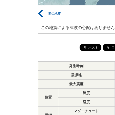
前の地震
この地震による津波の心配はありません
発生時刻
震源地
最大震度
緯度
位置
経度
マグニチュード