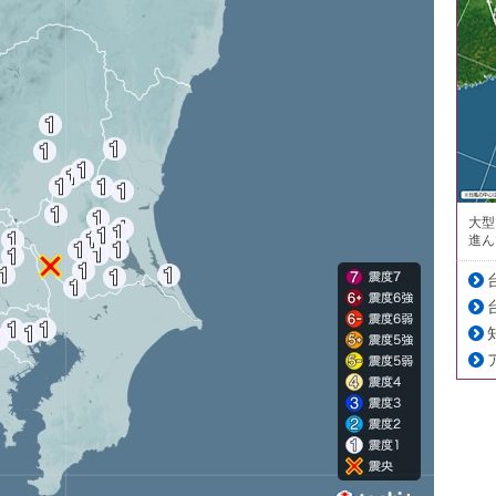
大型
進ん