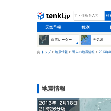
tenki.jp
検
天気予報
観測
雨雲レーダー
天気図
トップ
地震情報
過去の地震情報
2013年
地震情報