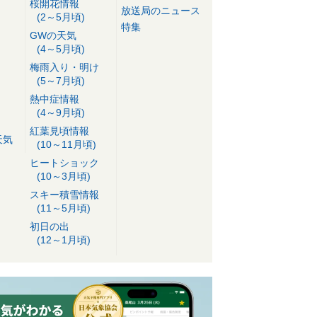
桜開花情報
放送局のニュース
(2～5月頃)
特集
GWの天気
(4～5月頃)
梅雨入り・明け
(5～7月頃)
熱中症情報
(4～9月頃)
紅葉見頃情報
天気
(10～11月頃)
ヒートショック
(10～3月頃)
スキー積雪情報
(11～5月頃)
初日の出
(12～1月頃)