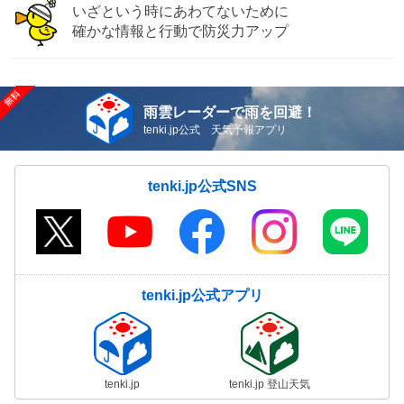
いざという時にあわてないために
確かな情報と行動で防災力アップ
雨雲レーダーで雨を回避！
tenki.jp公式 天気予報アプリ
tenki.jp公式SNS
tenki.jp公式アプリ
tenki.jp
tenki.jp 登山天気