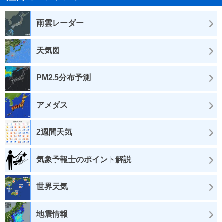
雨雲レーダー
天気図
PM2.5分布予測
アメダス
2週間天気
気象予報士のポイント解説
世界天気
地震情報