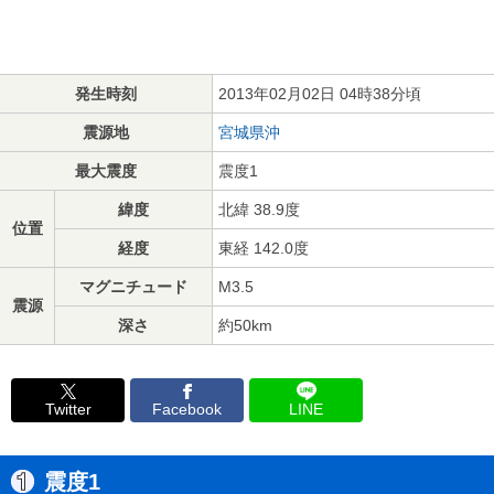
発生時刻
2013年02月02日 04時38分頃
震源地
宮城県沖
最大震度
震度1
緯度
北緯 38.9度
位置
経度
東経 142.0度
マグニチュード
M3.5
震源
深さ
約50km
Twitter
Facebook
LINE
震度1