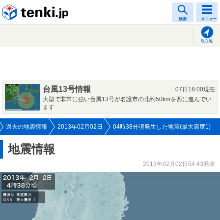
tenki.jp
検索
メニュー
現在地
台風13号情報
07日18:00現在
大型で非常に強い台風13号が名護市の北約50kmを西に進んでい
ます
過去の地震情報
2013年02月02日
04時38分頃発生した地震(最大震度1)
地震情報
2013年02月02日04:43発表