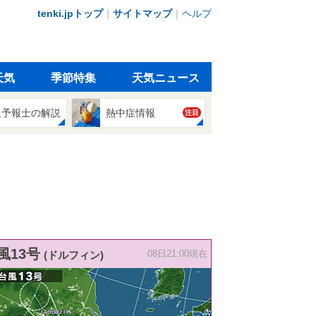
tenki.jpトップ
｜
サイトマップ
｜
ヘルプ
天気
季節特集
天気ニュース
象予報士の解説
熱中症情報
注目
風13号
(ドルフィン)
08日21:00現在