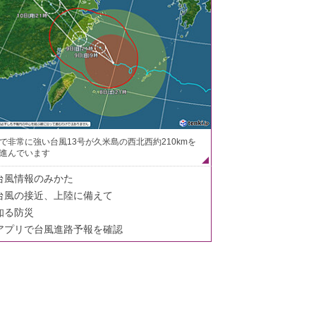
で非常に強い台風13号が久米島の西北西約210kmを
進んでいます
台風情報のみかた
台風の接近、上陸に備えて
知る防災
アプリで台風進路予報を確認