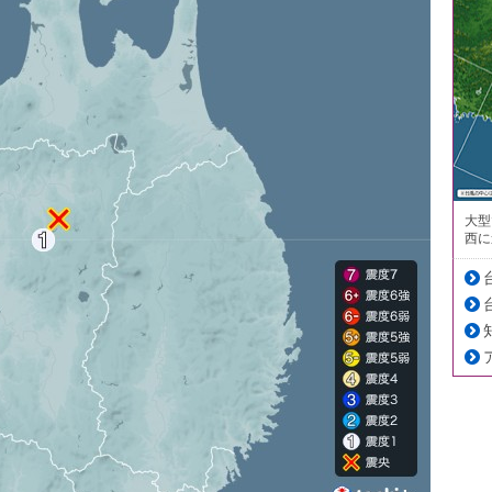
大型
西に