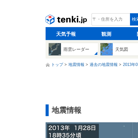
tenki.jp
検
天気予報
観測
雨雲レーダー
天気図
トップ
地震情報
過去の地震情報
2013年
地震情報