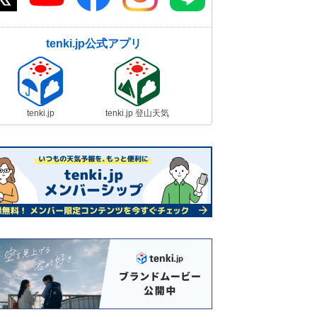
tenki.jp公式アプリ
tenki.jp
tenki.jp 登山天気