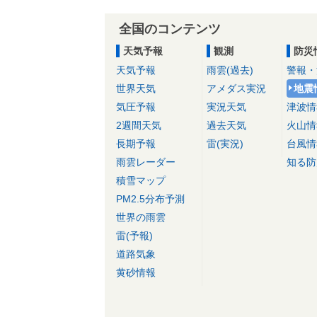
全国のコンテンツ
天気予報
観測
防災
天気予報
雨雲(過去)
警報・
世界天気
アメダス実況
地震
気圧予報
実況天気
津波情
2週間天気
過去天気
火山情
長期予報
雷(実況)
台風情
雨雲レーダー
知る防
積雪マップ
PM2.5分布予測
世界の雨雲
雷(予報)
道路気象
黄砂情報