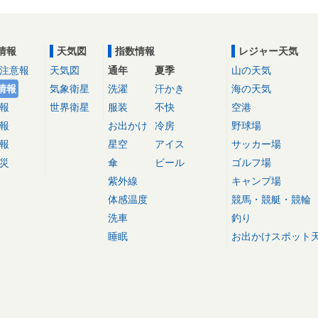
情報
天気図
指数情報
レジャー天気
注意報
天気図
通年
夏季
山の天気
情報
気象衛星
洗濯
汗かき
海の天気
報
世界衛星
服装
不快
空港
報
お出かけ
冷房
野球場
報
星空
アイス
サッカー場
災
傘
ビール
ゴルフ場
紫外線
キャンプ場
体感温度
競馬・競艇・競輪
洗車
釣り
睡眠
お出かけスポット