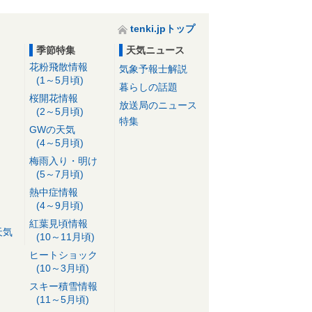
tenki.jpトップ
季節特集
天気ニュース
花粉飛散情報
気象予報士解説
(1～5月頃)
暮らしの話題
桜開花情報
放送局のニュース
(2～5月頃)
特集
GWの天気
(4～5月頃)
梅雨入り・明け
(5～7月頃)
熱中症情報
(4～9月頃)
紅葉見頃情報
天気
(10～11月頃)
ヒートショック
(10～3月頃)
スキー積雪情報
(11～5月頃)