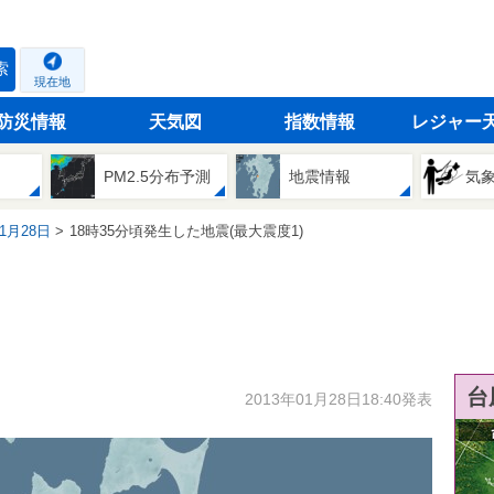
索
現在地
防災情報
天気図
指数情報
レジャー
PM2.5分布予測
地震情報
気
01月28日
18時35分頃発生した地震(最大震度1)
台
2013年01月28日18:40発表