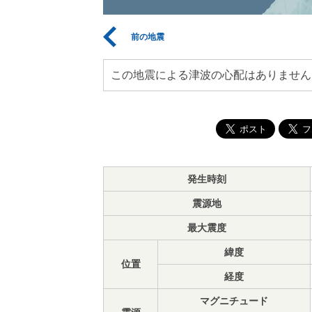
前の地震
この地震による津波の心配はありません
発生時刻
震源地
最大震度
緯度
位置
経度
マグニチュード