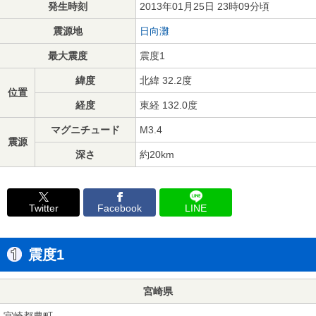
発生時刻
2013年01月25日 23時09分頃
震源地
日向灘
最大震度
震度1
緯度
北緯 32.2度
位置
経度
東経 132.0度
マグニチュード
M3.4
震源
深さ
約20km
Twitter
Facebook
LINE
震度1
宮崎県
宮崎都農町