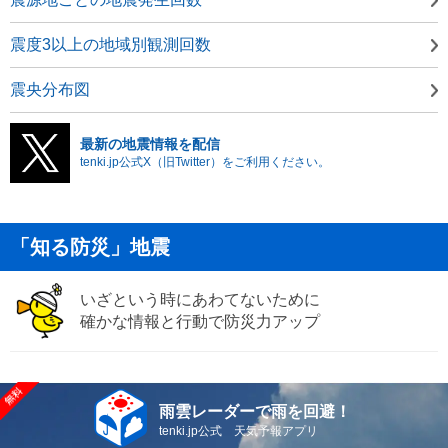
震度3以上の地域別観測回数
震央分布図
最新の地震情報を配信
tenki.jp公式X（旧Twitter）をご利用ください。
「知る防災」地震
いざという時にあわてないために
確かな情報と行動で防災力アップ
雨雲レーダーで雨を回避！
tenki.jp公式 天気予報アプリ