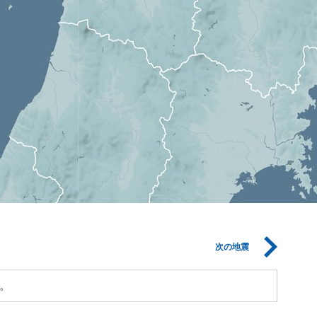
次の地震
。