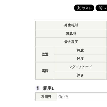
発生時刻
震源地
最大震度
緯度
位置
経度
マグニチュード
震源
深さ
震度1
秋田県
仙北市