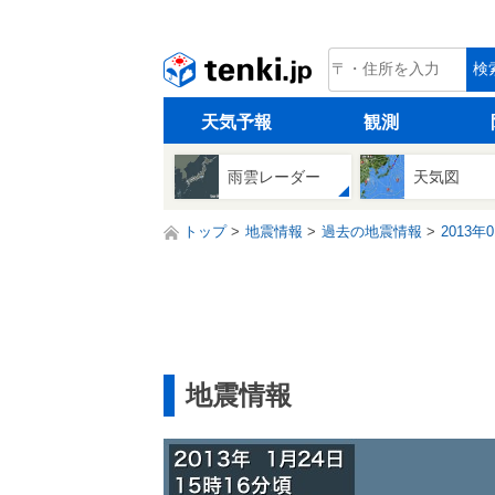
tenki.jp
検
天気予報
観測
雨雲レーダー
天気図
トップ
地震情報
過去の地震情報
2013年
地震情報