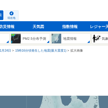
索
現在地
防災情報
天気図
指数情報
レジャー
PM2.5分布予測
地震情報
気
01月24日
15時16分頃発生した地震(最大震度1)
拡大画像