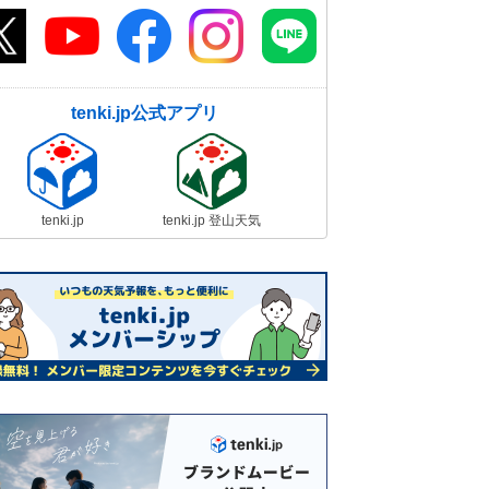
tenki.jp公式アプリ
tenki.jp
tenki.jp 登山天気