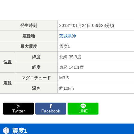
発生時刻
2013年01月24日 03時28分頃
震源地
茨城県沖
最大震度
震度1
緯度
北緯 35.9度
位置
経度
東経 141.1度
マグニチュード
M3.5
震源
深さ
約10km
Twitter
Facebook
LINE
震度1