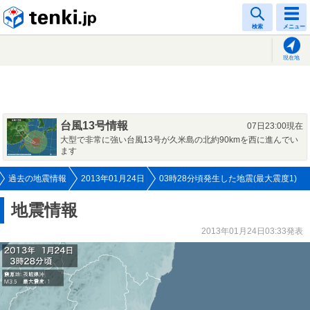
tenki.jp
検索
メニュー
現在地
台風13号情報
07日23:00現在
大型で非常に強い台風13号が久米島の北約90kmを西に進んでい
ます
過去の地震情報
2013年01月24日
03時28分頃発生した地震(最大震度1)
地震情報
2013年01月24日03:33発表