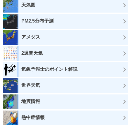
天気図
PM2.5分布予測
アメダス
2週間天気
気象予報士のポイント解説
世界天気
地震情報
熱中症情報