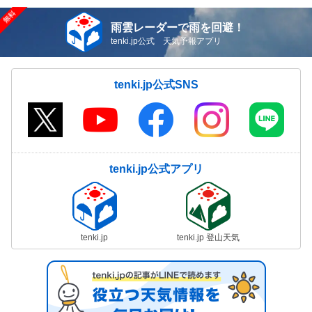
雨雲レーダーで雨を回避！
tenki.jp公式 天気予報アプリ
tenki.jp公式SNS
tenki.jp公式アプリ
tenki.jp
tenki.jp 登山天気