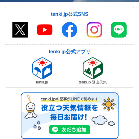
tenki.jp公式SNS
tenki.jp公式アプリ
tenki.jp
tenki.jp 登山天気