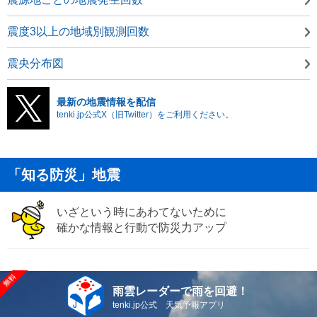
震度3以上の地域別観測回数
震央分布図
最新の地震情報を配信
tenki.jp公式X（旧Twitter）をご利用ください。
「知る防災」地震
いざという時にあわてないために
確かな情報と行動で防災力アップ
雨雲レーダーで雨を回避！
tenki.jp公式 天気予報アプリ