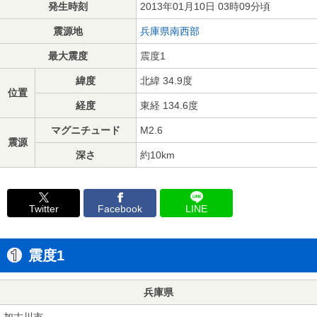
発生時刻
2013年01月10日 03時09分頃
震源地
兵庫県南西部
最大震度
震度1
緯度
北緯 34.9度
位置
経度
東経 134.6度
マグニチュード
M2.6
震源
深さ
約10km
Twitter
Facebook
LINE
震度1
兵庫県
加古川市