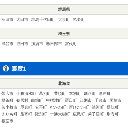
群馬県
沼田市
太田市
群馬千代田町
大泉町
邑楽町
埼玉県
熊谷市
行田市
加須市
春日部市
宮代町
震度1
北海道
帯広市
十勝清水町
幕別町
豊頃町
本別町
釧路町
厚岸町
標茶町
鶴居村
白糠町
中標津町
羅臼町
江別市
千歳市
函館市
苫小牧市
厚真町
安平町
むかわ町
新ひだか町
浦河町
様似町
えりも町
足寄町
陸別町
十勝大樹町
広尾町
弟子屈町
別海町
根室市