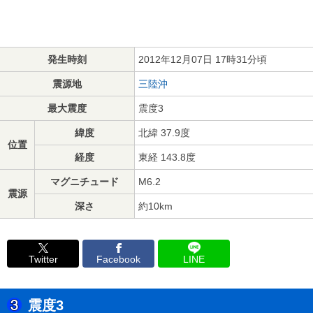
発生時刻
2012年12月07日 17時31分頃
震源地
三陸沖
最大震度
震度3
緯度
北緯 37.9度
位置
経度
東経 143.8度
マグニチュード
M6.2
震源
深さ
約10km
Twitter
Facebook
LINE
震度3