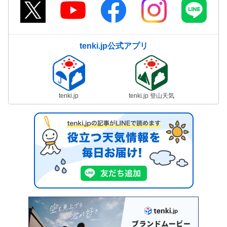
tenki.jp公式アプリ
tenki.jp
tenki.jp 登山天気