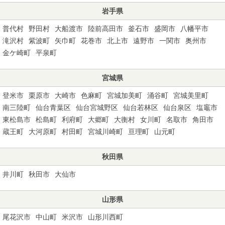
岩手県
普代村
野田村
大船渡市
陸前高田市
釜石市
盛岡市
八幡平市
滝沢村
紫波町
矢巾町
花巻市
北上市
遠野市
一関市
奥州市
金ケ崎町
平泉町
宮城県
登米市
栗原市
大崎市
色麻町
宮城加美町
涌谷町
宮城美里町
南三陸町
仙台青葉区
仙台宮城野区
仙台若林区
仙台泉区
塩竈市
東松島市
松島町
利府町
大郷町
大衡村
女川町
名取市
角田市
蔵王町
大河原町
村田町
宮城川崎町
亘理町
山元町
秋田県
井川町
秋田市
大仙市
山形県
尾花沢市
中山町
米沢市
山形川西町