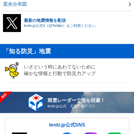
震央分布図
最新の地震情報を配信
tenki.jp公式X（旧Twitter）をご利用ください。
「知る防災」地震
いざという時にあわてないために
確かな情報と行動で防災力アップ
雨雲レーダーで雨を回避！
tenki.jp公式 天気予報アプリ
tenki.jp公式SNS