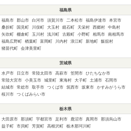
福島県
福島市
郡山市
白河市
須賀川市
二本松市
福島伊達市
本宮市
桑折町
国見町
川俣町
大玉村
鏡石町
天栄村
西郷村
中島村
矢吹町
棚倉町
玉川村
浅川町
古殿町
小野町
相馬市
南相馬市
福島広野町
楢葉町
富岡町
川内村
浪江町
新地町
飯舘村
猪苗代町
会津美里町
茨城県
水戸市
日立市
常陸太田市
高萩市
笠間市
ひたちなか市
常陸大宮市
小美玉市
城里町
東海村
大子町
土浦市
石岡市
結城市
常総市
取手市
つくば市
筑西市
坂東市
かすみがうら市
桜川市
つくばみらい市
栃木県
大田原市
那須町
宇都宮市
足利市
鹿沼市
真岡市
那須烏山市
益子町
市貝町
芳賀町
高根沢町
栃木那珂川町