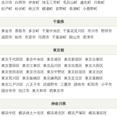
吉川市
白岡市
伊奈町
埼玉三芳町
毛呂山町
越生町
川島町
杉戸町
松伏町
秩父市
横瀬町
皆野町
長瀞町
小鹿野町
千葉県
東金市
香取市
多古町
千葉中央区
千葉花見川区
市川市
野田市
成田市
柏市
市原市
印西市
千葉栄町
館山市
君津市
東京都
東京千代田区
東京中央区
東京港区
東京新宿区
東京台東区
東京墨田区
東京江東区
東京品川区
東京目黒区
東京大田区
東京世田谷区
東京渋谷区
東京中野区
東京杉並区
東京北区
東京荒川区
東京板橋区
東京練馬区
東京足立区
東京葛飾区
東京江戸川区
八王子市
武蔵野市
三鷹市
調布市
町田市
小平市
国分寺市
狛江市
東大和市
西東京市
神奈川県
横浜中区
横浜保土ケ谷区
横浜港北区
横浜戸塚区
横浜瀬谷区