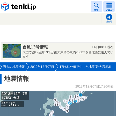
tenki.jp
検索
メニュー
現在地
台風13号情報
06日08:00現在
大型で強い台風13号が南大東島の東約260kmを西北西に進んでい
ます
過去の地震情報
2012年12月07日
17時31分頃発生した地震(最大震度3)
地震情報
2012年12月07日17:36発表