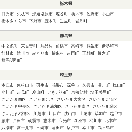
栃木県
日光市
矢板市
那須塩原市
塩谷町
栃木市
佐野市
小山市
栃木さくら市
下野市
茂木町
壬生町
岩舟町
群馬県
中之条町
東吾妻町
片品村
前橋市
高崎市
桐生市
伊勢崎市
館林市
渋川市
みどり市
榛東村
吉岡町
玉村町
板倉町
群馬明和町
埼玉県
本庄市
東松山市
羽生市
鴻巣市
深谷市
久喜市
滑川町
嵐山町
小川町
吉見町
鳩山町
ときがわ町
東秩父村
埼玉美里町
さいたま西区
さいたま北区
さいたま大宮区
さいたま見沼区
さいたま中央区
さいたま浦和区
さいたま南区
さいたま緑区
さいたま岩槻区
川越市
川口市
狭山市
上尾市
草加市
越谷市
蕨市
戸田市
朝霞市
志木市
和光市
新座市
桶川市
北本市
八潮市
富士見市
三郷市
蓮田市
坂戸市
幸手市
鶴ヶ島市