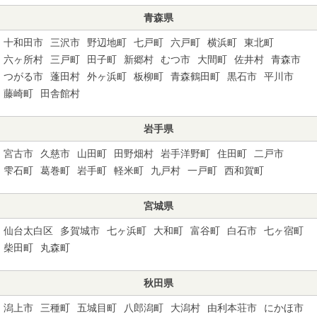
青森県
十和田市
三沢市
野辺地町
七戸町
六戸町
横浜町
東北町
六ヶ所村
三戸町
田子町
新郷村
むつ市
大間町
佐井村
青森市
つがる市
蓬田村
外ヶ浜町
板柳町
青森鶴田町
黒石市
平川市
藤崎町
田舎館村
岩手県
宮古市
久慈市
山田町
田野畑村
岩手洋野町
住田町
二戸市
雫石町
葛巻町
岩手町
軽米町
九戸村
一戸町
西和賀町
宮城県
仙台太白区
多賀城市
七ヶ浜町
大和町
富谷町
白石市
七ヶ宿町
柴田町
丸森町
秋田県
潟上市
三種町
五城目町
八郎潟町
大潟村
由利本荘市
にかほ市