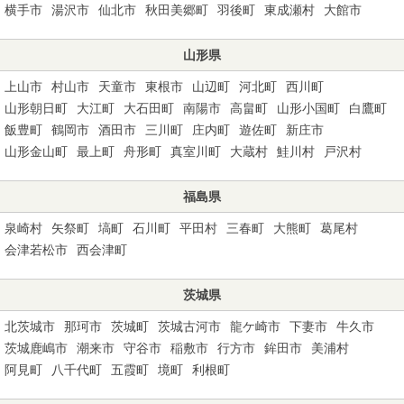
横手市
湯沢市
仙北市
秋田美郷町
羽後町
東成瀬村
大館市
山形県
上山市
村山市
天童市
東根市
山辺町
河北町
西川町
山形朝日町
大江町
大石田町
南陽市
高畠町
山形小国町
白鷹町
飯豊町
鶴岡市
酒田市
三川町
庄内町
遊佐町
新庄市
山形金山町
最上町
舟形町
真室川町
大蔵村
鮭川村
戸沢村
福島県
泉崎村
矢祭町
塙町
石川町
平田村
三春町
大熊町
葛尾村
会津若松市
西会津町
茨城県
北茨城市
那珂市
茨城町
茨城古河市
龍ケ崎市
下妻市
牛久市
茨城鹿嶋市
潮来市
守谷市
稲敷市
行方市
鉾田市
美浦村
阿見町
八千代町
五霞町
境町
利根町