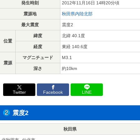
発生時刻
2012年11月16日 14時20分頃
震源地
秋田県内陸北部
最大震度
震度2
緯度
北緯 40.1度
位置
経度
東経 140.6度
マグニチュード
M3.1
震源
深さ
約10km
Twitter
Facebook
LINE
震度2
秋田県
北秋田市
仙北市