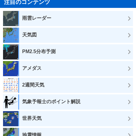
注目のコンテンツ
雨雲レーダー
天気図
PM2.5分布予測
アメダス
2週間天気
気象予報士のポイント解説
世界天気
地震情報