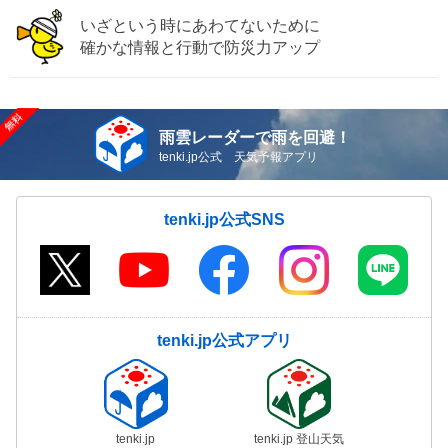
いざという時にあわてないために
確かな情報と行動で防災力アップ
雨雲レーダーで雨を回避！
tenki.jp公式 天気予報アプリ
tenki.jp公式SNS
tenki.jp公式アプリ
tenki.jp
tenki.jp 登山天気