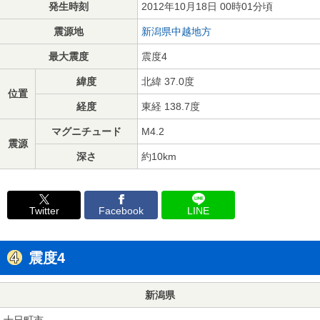
発生時刻
2012年10月18日 00時01分頃
震源地
新潟県中越地方
最大震度
震度4
緯度
北緯 37.0度
位置
経度
東経 138.7度
マグニチュード
M4.2
震源
深さ
約10km
Twitter
Facebook
LINE
震度4
新潟県
十日町市