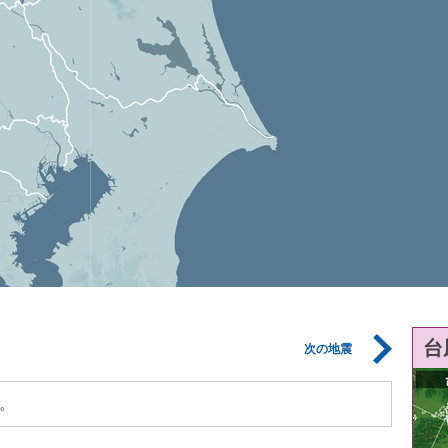
台
次の地震
。