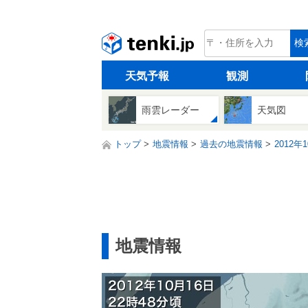
tenki.jp
検
天気予報
観測
雨雲レーダー
天気図
トップ
地震情報
過去の地震情報
2012年
地震情報