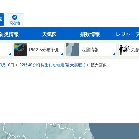
索
現在地
防災情報
天気図
指数情報
レジャー
PM2.5分布予測
地震情報
気
10月16日
22時48分頃発生した地震(最大震度1)
拡大画像