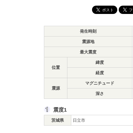
発生時刻
震源地
最大震度
緯度
位置
経度
マグニチュード
震源
深さ
震度1
茨城県
日立市