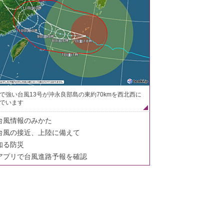
で強い台風13号が沖永良部島の東約70kmを西北西に
でいます
台風情報のみかた
台風の接近、上陸に備えて
知る防災
アプリで台風進路予報を確認