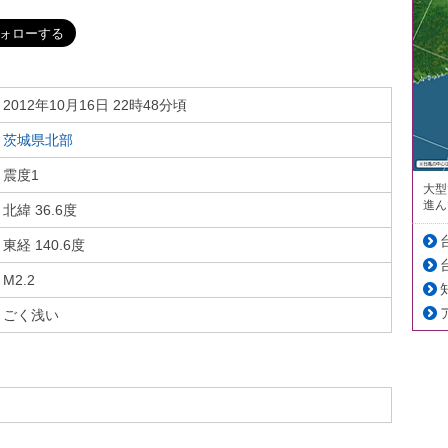
2012年10月16日 22時48分頃
茨城県北部
震度1
大型
進ん
北緯 36.6度
東経 140.6度
M2.2
ごく浅い