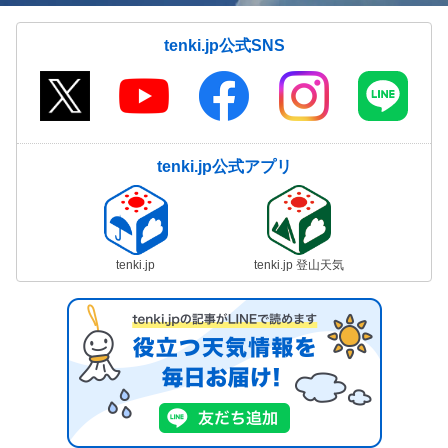
tenki.jp公式SNS
tenki.jp公式アプリ
tenki.jp
tenki.jp 登山天気