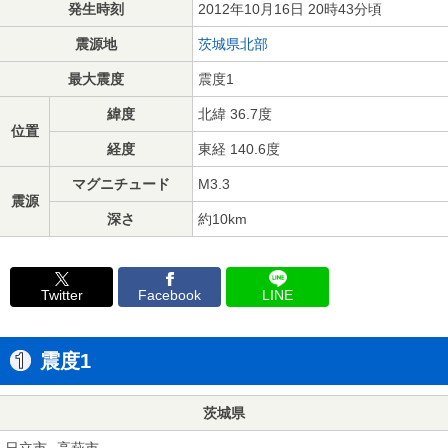
発生時刻
2012年10月16日 20時43分頃
震源地
茨城県北部
最大震度
震度1
緯度
北緯 36.7度
位置
経度
東経 140.6度
マグニチュード
M3.3
震源
深さ
約10km
Twitter
Facebook
LINE
震度1
茨城県
日立市
高萩市