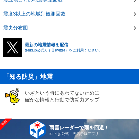
震度3以上の地域別観測回数
震央分布図
最新の地震情報を配信
tenki.jp公式X（旧Twitter）をご利用ください。
「知る防災」地震
いざという時にあわてないために
確かな情報と行動で防災力アップ
雨雲レーダーで雨を回避！
tenki.jp公式 天気予報アプリ