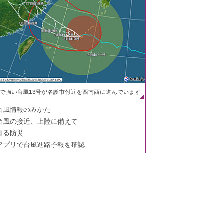
で強い台風13号が名護市付近を西南西に進んでいます
台風情報のみかた
台風の接近、上陸に備えて
知る防災
アプリで台風進路予報を確認