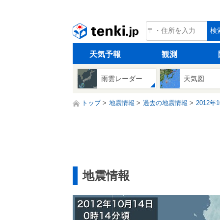
tenki.jp
検
天気予報
観測
雨雲レーダー
天気図
トップ
地震情報
過去の地震情報
2012年
地震情報