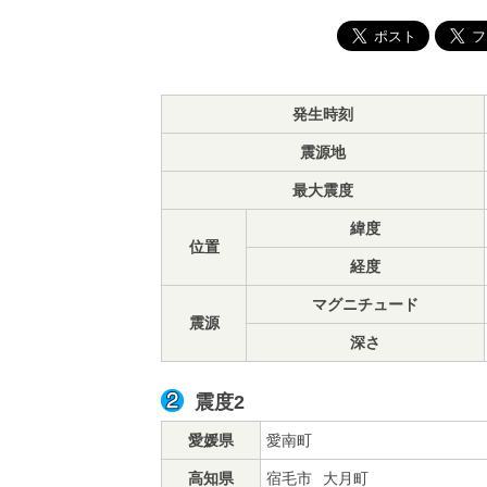
発生時刻
震源地
最大震度
緯度
位置
経度
マグニチュード
震源
深さ
震度2
愛媛県
愛南町
高知県
宿毛市
大月町