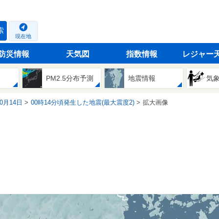
索
現在地
防災情報
天気図
指数情報
レジャー
PM2.5分布予測
地震情報
気
10月14日
00時14分頃発生した地震(最大震度2)
拡大画像