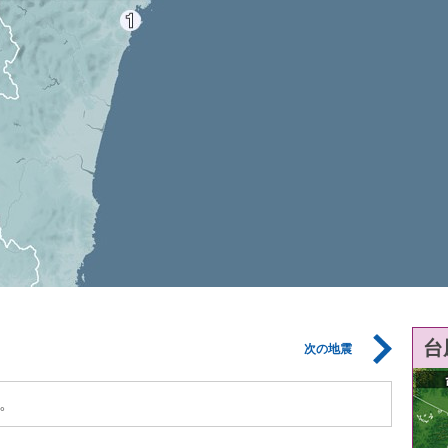
台
次の地震
。