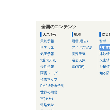
全国のコンテンツ
天気予報
観測
防災
天気予報
雨雲(過去)
警報・
世界天気
アメダス実況
地震
気圧予報
実況天気
津波情
2週間天気
過去天気
火山情
長期予報
雷(実況)
台風情
雨雲レーダー
知る防
積雪マップ
PM2.5分布予測
世界の雨雲
雷(予報)
道路気象