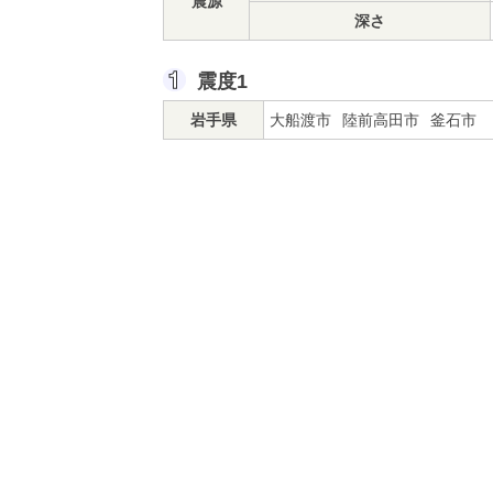
震源
深さ
震度1
岩手県
大船渡市
陸前高田市
釜石市