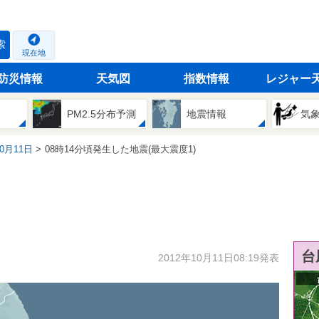
索
現在地
防災情報
天気図
指数情報
レジャー
PM2.5分布予測
地震情報
気
10月11日
08時14分頃発生した地震(最大震度1)
台
2012年10月11日08:19発表