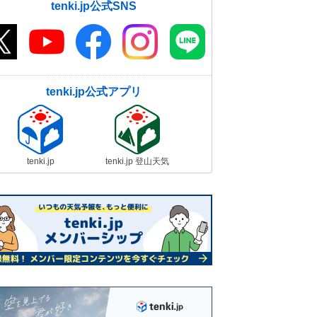
tenki.jp公式SNS
tenki.jp公式アプリ
tenki.jp
tenki.jp 登山天気