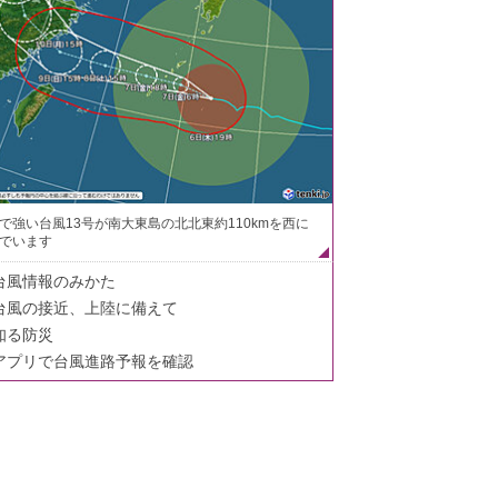
で強い台風13号が南大東島の北北東約110kmを西に
でいます
台風情報のみかた
台風の接近、上陸に備えて
知る防災
アプリで台風進路予報を確認