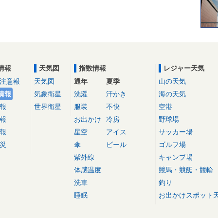
情報
天気図
指数情報
レジャー天気
注意報
天気図
通年
夏季
山の天気
情報
気象衛星
洗濯
汗かき
海の天気
報
世界衛星
服装
不快
空港
報
お出かけ
冷房
野球場
報
星空
アイス
サッカー場
災
傘
ビール
ゴルフ場
紫外線
キャンプ場
体感温度
競馬・競艇・競輪
洗車
釣り
睡眠
お出かけスポット