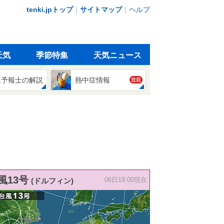
tenki.jpトップ
｜
サイトマップ
｜
ヘルプ
天気
季節特集
天気ニュース
象予報士の解説
熱中症情報
注目
風13号
(ドルフィン)
06日19:00現在