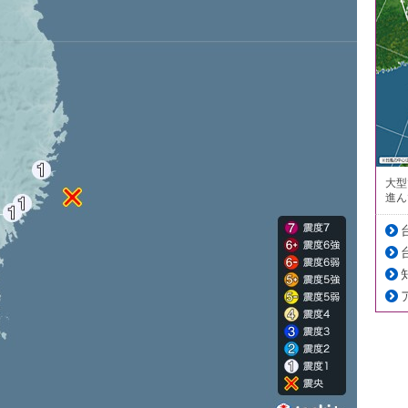
大型
進ん