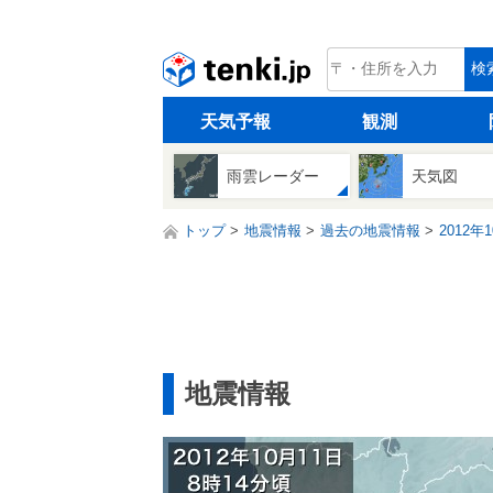
tenki.jp
検
天気予報
観測
雨雲レーダー
天気図
トップ
地震情報
過去の地震情報
2012年
地震情報