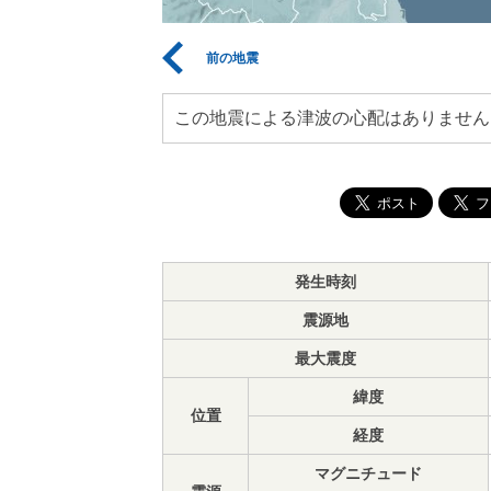
前の地震
この地震による津波の心配はありません
発生時刻
震源地
最大震度
緯度
位置
経度
マグニチュード