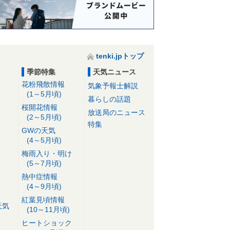
tenki.jpトップ
季節特集
天気ニュース
花粉飛散情報
気象予報士解説
(1～5月頃)
暮らしの話題
桜開花情報
放送局のニュース
(2～5月頃)
特集
GWの天気
(4～5月頃)
梅雨入り・明け
(5～7月頃)
熱中症情報
(4～9月頃)
紅葉見頃情報
天気
(10～11月頃)
ヒートショック