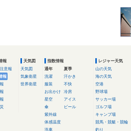
情報
天気図
指数情報
レジャー天気
注意報
天気図
通年
夏季
山の天気
情報
気象衛星
洗濯
汗かき
海の天気
報
世界衛星
服装
不快
空港
報
お出かけ
冷房
野球場
報
星空
アイス
サッカー場
災
傘
ビール
ゴルフ場
紫外線
キャンプ場
体感温度
競馬・競艇・競輪
洗車
釣り