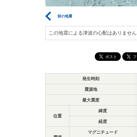
前の地震
この地震による津波の心配はありません
発生時刻
震源地
最大震度
緯度
位置
経度
マグニチュード