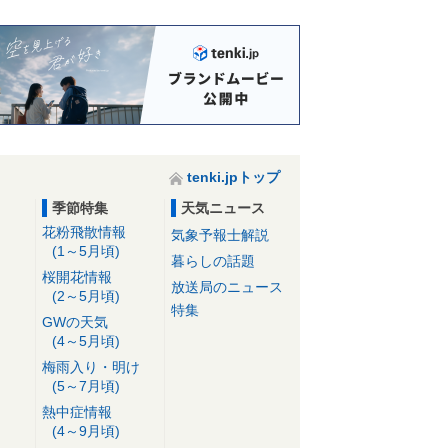
tenki.jpトップ
季節特集
天気ニュース
花粉飛散情報
気象予報士解説
(1～5月頃)
暮らしの話題
桜開花情報
放送局のニュース
(2～5月頃)
特集
GWの天気
(4～5月頃)
梅雨入り・明け
(5～7月頃)
熱中症情報
(4～9月頃)