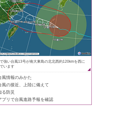
で強い台風13号が南大東島の北北西約120kmを西に
でいます
台風情報のみかた
台風の接近、上陸に備えて
知る防災
アプリで台風進路予報を確認