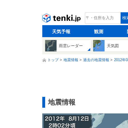
tenki.jp
検
天気予報
観測
雨雲レーダー
天気図
トップ
地震情報
過去の地震情報
2012年
地震情報