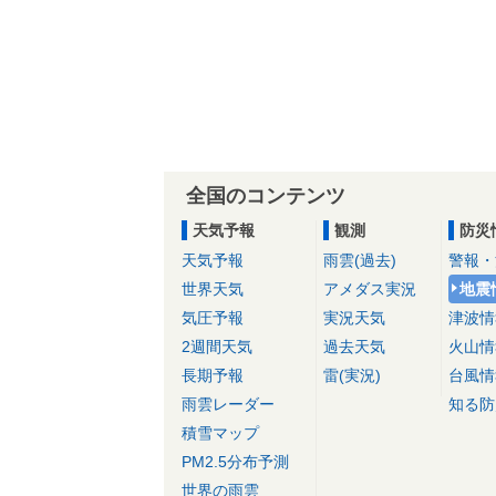
全国のコンテンツ
天気予報
観測
防災
天気予報
雨雲(過去)
警報・
世界天気
アメダス実況
地震
気圧予報
実況天気
津波情
2週間天気
過去天気
火山情
長期予報
雷(実況)
台風情
雨雲レーダー
知る防
積雪マップ
PM2.5分布予測
世界の雨雲