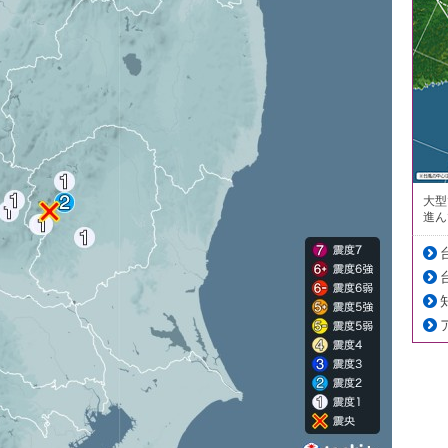
大型
進ん