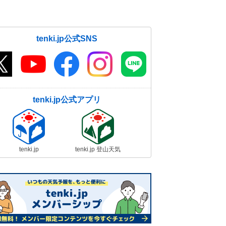
tenki.jp公式SNS
tenki.jp公式アプリ
tenki.jp
tenki.jp 登山天気