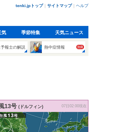
tenki.jpトップ
｜
サイトマップ
｜
ヘルプ
天気
季節特集
天気ニュース
象予報士の解説
熱中症情報
注目
風13号
(ドルフィン)
07日02:00現在