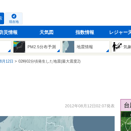
索
現在地
防災情報
天気図
指数情報
レジャー
PM2.5分布予測
地震情報
気
08月12日
02時02分頃発生した地震(最大震度2)
台
2012年08月12日02:07発表