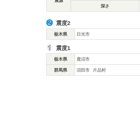
震源
深さ
震度2
栃木県
日光市
震度1
栃木県
鹿沼市
群馬県
沼田市
片品村